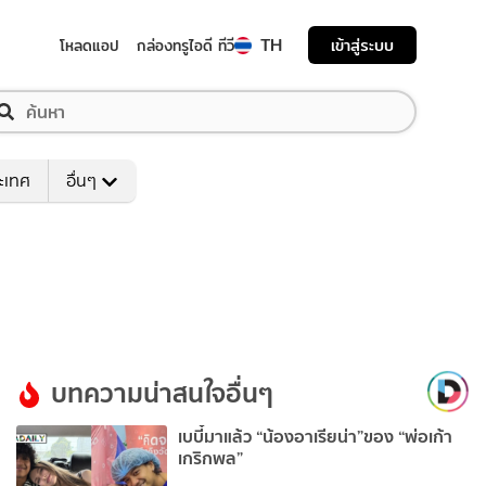
TH
เข้าสู่ระบบ
โหลดแอป
กล่องทรูไอดี ทีวี
ระเทศ
อื่นๆ
บทความน่าสนใจอื่นๆ
เบบี๋มาแล้ว “น้องอาเรียน่า”ของ “พ่อเก้า
เกริกพล”