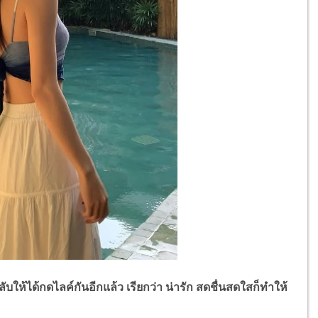
ได้กดไลค์กันอีกแล้ว เรียกว่า น่ารัก สดชื่นสดใสก็ทำให้