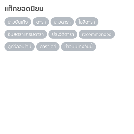
แท็กยอดนิยม
ข่าวบันเทิง
ดารา
ข่าวดารา
ไอจีดารา
อินสตราแกรมดารา
ประวัติดารา
recommended
ดูทีวีออนไลน์
ดาราเดลี่
ข่าวบันเทิงวันนี้