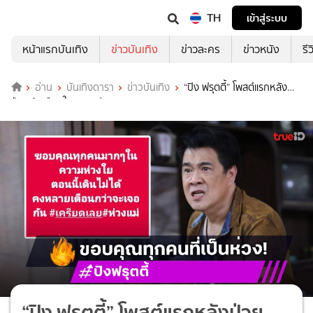
TH
เข้าสู่ระบบ
หน้าแรกบันเทิง
ข่าวบันเทิง
ข่าวละคร
ข่าวหนัง
รี
อ่าน
บันเทิงดารา
ข่าวบันเทิง
“ปิง ฟรุตตี้” โพสต์แรกหลัง
ป่วยเส้นเลือดในสมองตีบ
“ปิง ฟรุตตี้” โพสต์แรกหลังป่วย