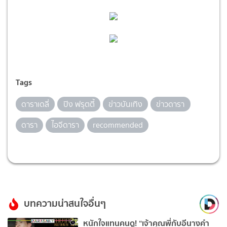
Tags
ดาราเดลี่
ปิง ฟรุตตี้
ข่าวบันเทิง
ข่าวดารา
ดารา
ไอจีดารา
recommended
บทความน่าสนใจอื่นๆ
หนักใจแทนคนดู! “เจ้าคุณพี่กับอีนางคำ