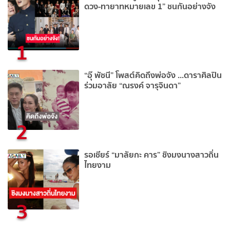
ดวง-ทายาทหมายเลข 1” ชนกันอย่างจัง
1
“อุ๊ พัชนี” โพสต์คิดถึงพ่อจัง ...ดาราศิลปิน
ร่วมอาลัย “ณรงค์ จารุจินดา”
2
รอเชียร์ “มาลัยกะ คาร” ชิงมงนางสาวถิ่น
ไทยงาม
3