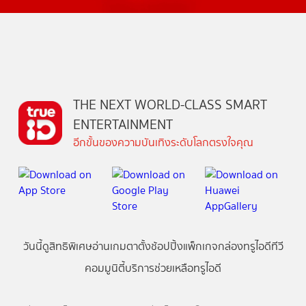
THE NEXT WORLD-CLASS SMART
ENTERTAINMENT
อีกขั้นของความบันเทิงระดับโลกตรงใจคุณ
วันนี้
ดู
สิทธิพิเศษ
อ่าน
เกม
ตาตั้ง
ช้อปปิ้ง
แพ็กเกจ
กล่องทรูไอดีทีวี
คอมมูนิตี้
บริการช่วยเหลือทรูไอดี