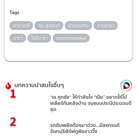
Tags
ดาราเดลี่
กบ สุวนันท์
ข่าวบันเทิง
ข่าวดารา
ดารา
ไอจีดารา
recommended
บทความน่าสนใจอื่นๆ
1
“เอ ศุภชัย“ ให้กำลังใจ “เป้ย” อยากให้ไป
เคลียร์กันหลังบ้าน จบแบบประนีประนอมดี
สุด
2
รถดับเพลิงต้องมาด่วน...มิสแกรนด์
จันทบุรีเสิร์ฟทูพีชขาววิ้ง