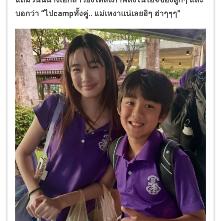
บอกว่า “ไปcampทั้งคู่.. แม่เหงาแน่เลยอิๆ ฮ่าๆๆๆ
”