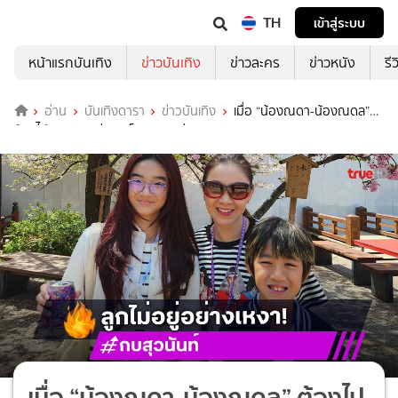
TH
เข้าสู่ระบบ
หน้าแรกบันเทิง
ข่าวบันเทิง
ข่าวละคร
ข่าวหนัง
รี
อ่าน
บันเทิงดารา
ข่าวบันเทิง
เมื่อ “น้องณดา-น้องณดล”
ต้องไป camp “แม่กบ” ก็จะเหงาหน่อย!
เมื่อ “น้องณดา-น้องณดล” ต้องไป