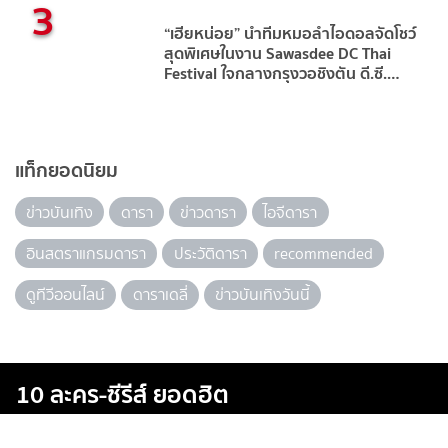
3
“เฮียหน่อย” นำทีมหมอลำไอดอลจัดโชว์
สุดพิเศษในงาน Sawasdee DC Thai
Festival ใจกลางกรุงวอชิงตัน ดี.ซี.
สหรัฐอเมริกา
แท็กยอดนิยม
ข่าวบันเทิง
ดารา
ข่าวดารา
ไอจีดารา
อินสตราแกรมดารา
ประวัติดารา
recommended
ดูทีวีออนไลน์
ดาราเดลี่
ข่าวบันเทิงวันนี้
10 ละคร-ซีรีส์ ยอดฮิต