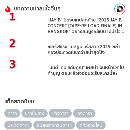
บทความน่าสนใจอื่นๆ
1
“JAY B” ปิดจบเทปสุดท้าย “2025 JAY B
CONCERT [TAPE:RE LOAD FINALE] IN
BANGKOK” อย่างสมบูรณ์แบบ ไม่มีรีไวน์
2
มีแต่ฟินาเล่!
ชีเสิร์ฟแรง...มิสยูนิเวิร์สลาว 2025 เขย่า
กองประกวดในชุดว่ายน้ำสุดปัง
3
“มนต์แคน แก่นคูณ” เผยนำเงินหน้าเวทีไป
ทำบุญ ตอบแล้วใจอ่อนจะรับละครมั้ย?
แท็กยอดนิยม
ดารา
ข่าวบันเทิง
ข่าวดารา
ไอจีดารา
ประวัติดารา
อินสตราแกรมดารา
ดูทีวีออนไลน์