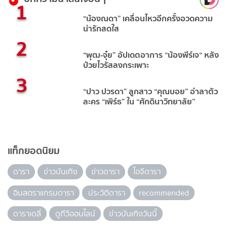
1
“น้องณดา” เคลื่อนไหวอีกครั้งอวดความ
น่ารักสดใส
2
“พุฒ-จุ๋ย” อัปเดตอาการ “น้องพีร์เจ“ หลัง
ป่วยไวรัสลงกระเพาะ
3
“ปาว ปวรดา” ลูกสาว “คุณบอย” อำลาตัว
ละคร “เพิร์ธ” ใน “ศักดินาวิทยาลัย”
แท็กยอดนิยม
ดารา
ข่าวบันเทิง
ข่าวดารา
ไอจีดารา
อินสตราแกรมดารา
ประวัติดารา
recommended
ดาราเดลี่
ดูทีวีออนไลน์
ข่าวบันเทิงวันนี้