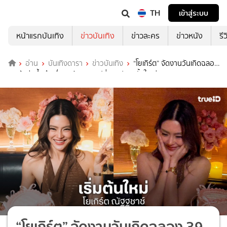
TH
เข้าสู่ระบบ
หน้าแรกบันเทิง
ข่าวบันเทิง
ข่าวละคร
ข่าวหนัง
รี
อ่าน
บันเทิงดารา
ข่าวบันเทิง
“โยเกิร์ต” จัดงานวันเกิดฉลอง
39 ปี เอ่ยซึ้งถึงเพื่อนพร้อมการเปลี่ยนแปลงครั้งใหญ่
“โยเกิร์ต” จัดงานวันเกิดฉลอง 39