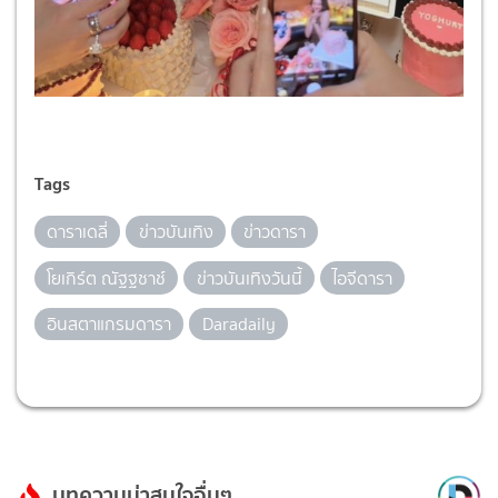
Tags
ดาราเดลี่
ข่าวบันเทิง
ข่าวดารา
โยเกิร์ต ณัฐฐชาช์
ข่าวบันเทิงวันนี้
ไอจีดารา
อินสตาแกรมดารา
Daradaily
บทความน่าสนใจอื่นๆ