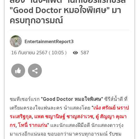
"Good Doctor หมอใจพิเศษ" มา
ครบทุกอารมณ์
EntertainmentReport3
16 กันยายน 2567 ( 10:05 )
587
ชมทีเซอร์แรก
"Good Doctor หมอใจพิเศษ"
ซีรีส์น้ำดี ที่
เตรียมครองใจแฟนละคร นำแสดงโดย
"
เน๋ง ศรัณย์ นราป
ระเสริฐกุล
,
แพต ชญานิษฐ์ ชาญสง่าเวช
,
ดู๋ สัญญา คุณา
กร
,
โทนี่ รากแก่น
"
และนักแสดงฝีมือดี นักแสดงดาวรุ่ง
มาแรงอีกแน่นจอ ขอบอกว่ามาครบทุกอารมณ์ รับชม