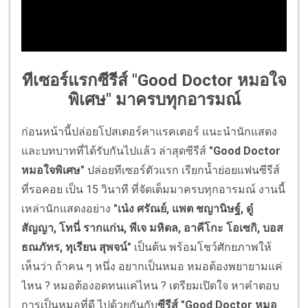
ทีเซอร์แรกซีรีส์ "Good Doctor หมอใจ
พิเศษ" มาครบทุกอารมณ์
ก่อนหน้านี้ปล่อยโปสเตอร์คาแรคเตอร์ แนะนำนักแสดง
และบทบาทที่ได้รับกันไปแล้ว ล่าสุดซีรีส์
"Good Doctor
หมอใจพิเศษ"
ปล่อยทีเซอร์ตัวแรก เรียกน้ำย่อยแฟนซีรีส์
ที่รอคอย เป็น 15 วินาที ที่จัดเต็มมาครบทุกอารมณ์ งานนี้
เหล่านักแสดงอย่าง
"เน๋ง ศรัณย์, แพต ชญานิษฐ์, ดู๋
สัญญา, โทนี่ รากแก่น, พีเจ มหิดล, อาคีโกะ โอเซกิ, บอส
ธณภัทร, ทุเรียน สุพจน์"
เป็นต้น พร้อมโชว์ศักยภาพให้
เห็นว่า ถ้าคน ๆ หนึ่ง อยากเป็นหมอ หมอต้องพยายามแค่
ไหน ? หมอต้องอดทนแค่ไหน ? เตรียมเปิดใจ หาคำตอบ
การเป็นหมอที่ดี ไปด้วยกันกับ
ซีรีส์ "Good Doctor หมอ