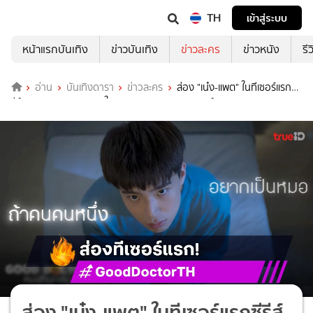
TH
เข้าสู่ระบบ
หน้าแรกบันเทิง
ข่าวบันเทิง
ข่าวละคร
ข่าวหนัง
รี
อ่าน
บันเทิงดารา
ข่าวละคร
ส่อง "เน๋ง-แพต" ในทีเซอร์แรกซี
รีส์ "Good Doctor หมอใจพิเศษ" มาครบทุกอารมณ์
ส่อง "เน๋ง-แพต" ในทีเซอร์แรกซีรีส์