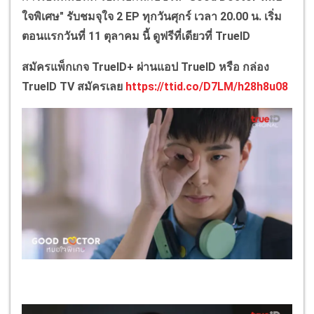
ใจพิเศษ" รับชมจุใจ 2 EP ทุกวันศุกร์ เวลา 20.00 น. เริ่ม
ตอนแรกวันที่ 11 ตุลาคม นี้ ดูฟรีที่เดียวที่ TrueID
สมัครแพ็กเกจ TrueID+ ผ่านแอป TrueID หรือ กล่อง
TrueID TV สมัครเลย
https://ttid.co/D7LM/h28h8u08