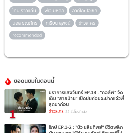
โทนี่ รากแก่น
พีเจ มหิดล
อาคีโกะ โอเซกิ
บอส ธณภัทร
ทุเรียน สุพจน์
ข่าวละคร
recommended
ยอดนิยมในตอนนี้
ปราการแสงจันทร์ EP.13 : "กอล์ฟ" จัด
เต็ม "สายป่าน" เปิดปมก่อนจะปากแจ๋วพี่
สุดมาก่อน
1
ข่าวละคร
22 ชั่วโมงที่แล้ว
รักษ์ EP.1-2 : "บัว นลินทิพย์" ชีวิตพลิก
ผัน หวนเจอ "ฟิล์ม ธนภัทร" รักแรกที่ไม่