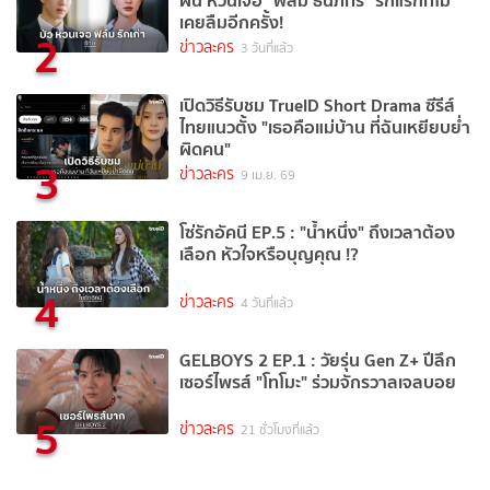
เคยลืมอีกครั้ง!
2
ข่าวละคร
3 วันที่แล้ว
เปิดวิธีรับชม TrueID Short Drama ซีรีส์
ไทยแนวตั้ง "เธอคือแม่บ้าน ที่ฉันเหยียบย่ำ
ผิดคน"
3
ข่าวละคร
9 เม.ย. 69
โซ่รักอัคนี EP.5 : "น้ำหนึ่ง" ถึงเวลาต้อง
เลือก หัวใจหรือบุญคุณ !?
4
ข่าวละคร
4 วันที่แล้ว
GELBOYS 2 EP.1 : วัยรุ่น Gen Z+ ปีลึก
เซอร์ไพรส์ "โทโมะ" ร่วมจักรวาลเจลบอย
5
ข่าวละคร
21 ชั่วโมงที่แล้ว