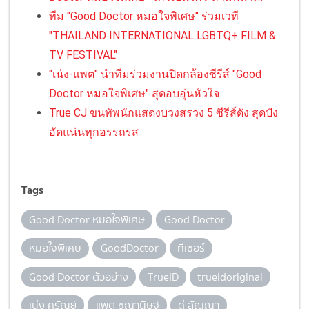
ทีม "Good Doctor หมอใจพิเศษ" ร่วมเวที
"THAILAND INTERNATIONAL LGBTQ+ FILM &
TV FESTIVAL"
"เน๋ง-แพต" นำทีมร่วมงานปิดกล้องซีรีส์ "Good
Doctor หมอใจพิเศษ" สุดอบอุ่นหัวใจ
True CJ ขนทัพนักแสดงบวงสรวง 5 ซีรีส์ดัง สุดปัง
อัดแน่นทุกอรรถรส
Tags
Good Doctor หมอใจพิเศษ
Good Doctor
หมอใจพิเศษ
GoodDoctor
ทีเซอร์
Good Doctor ตัวอย่าง
TrueID
trueidoriginal
เน๋ง ศรัณย์
แพต ชญานิษฐ์
ดู๋ สัญญา