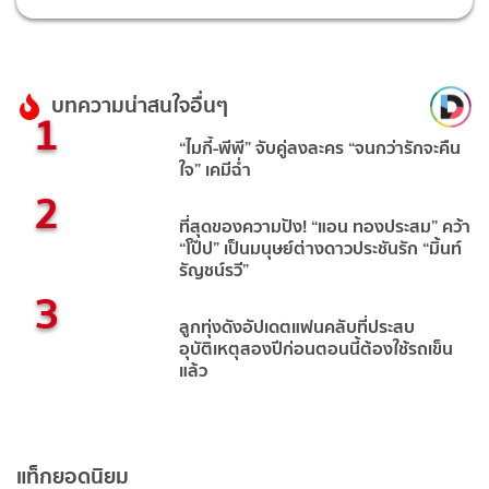
บทความน่าสนใจอื่นๆ
1
“ไมกี้-พีพี” จับคู่ลงละคร “จนกว่ารักจะคืน
ใจ” เคมีฉ่ำ
2
ที่สุดของความปัง! “แอน ทองประสม” คว้า
“โป๊ป” เป็นมนุษย์ต่างดาวประชันรัก “มิ้นท์
รัญชน์รวี”
3
ลูกทุ่งดังอัปเดตแฟนคลับที่ประสบ
อุบัติเหตุสองปีก่อนตอนนี้ต้องใช้รถเข็น
แล้ว
แท็กยอดนิยม