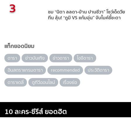
3
ชม “นิตา ลลดา-ป่าน ปานชีวา” โชว์เด็ดวีย
ทีน ลุ้น! “ภูมิ VS แก้มอุ่น” จับไมค์ชี้ชะตา
แท็กยอดนิยม
ดารา
ข่าวบันเทิง
ข่าวดารา
ไอจีดารา
อินสตราแกรมดารา
recommended
ประวัติดารา
ดาราเดลี่
ดูทีวีออนไลน์
เรื่องย่อ
10 ละคร-ซีรีส์ ยอดฮิต