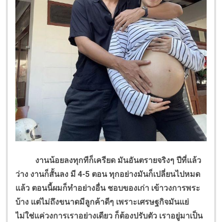
งานน้อยลงทุกทีก็เครียด มันอันตรายจริงๆ ปีที่แล้ว
ว่าง งานก็สั้นลง มี 4-5 ตอน ทุกอย่างมันก็เปลี่ยนไปหมด
แล้ว ตอนนี้ผมก็ทำอย่างอื่น ชอบของเก่า เข้าวงการพระ
บ้าง แต่ไม่ถึงขนาดมีลูกค้าดีๆ เพราะเศรษฐกิจมันแย่
ไม่ใช่แค่วงการเราอย่างเดียว ก็ต้องปรับตัว
เราอยู่มาเป็น