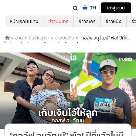
TH
เข้าสู่ระบบ
หน้าแรกบันเทิง
ข่าวบันเทิง
ข่าวละคร
ข่าวหนัง
รี
อ่าน
บันเทิงดารา
ข่าวบันเทิง
“กอล์ฟ อนุวัฒน์” พ้อ! ปีที่แล้ว
ไม่มีงาน ตื่นเต้นเตรียมเป็นคุณพ่อ เก็บเงินส่งลูกเรียน
“กอล์ฟ อนุวัฒน์” พ้อ! ปีที่แล้วไม่มี