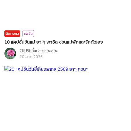
ติดกระแส
แฟชั่น
10 แคปชั่นวันแม่ ฮา ๆ พาชิล ชวนแม่พักและรักตัวเอง
CRUSHที่แปลว่าแอบชอบ
10 ส.ค. 2026