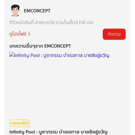
EMCONCEPT
รีวิวหนังอินดี้ สายรางวัล ตามใจสไตล์ EM เอง
ดูโปรไฟล์
ติดตาม
บทความอื่นๆจาก EMCONCEPT
หนังและซีรีส์
Infinity Pool : บูชากรรม บำเรอทาส บายสิงสู่ขวัญ