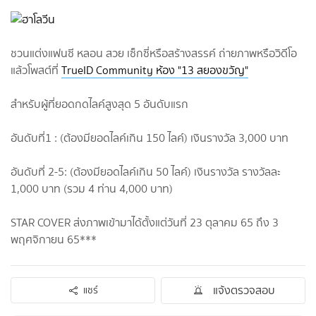
ชวนแต่งแฟนซี หลอน สวย เซ็กซี่หรือสร้างสรรค์ ถ่ายภาพหรือวิดีโอ
แล้วโพสต์ที่
TrueID Community ห้อง "13 สยองขวัญ"
สำหรับผู้ที่ยอดกดไลค์สูงสุด 5 อันดับแรก
อันดับที่1 : (ต้องมียอดไลค์เกิน 150 ไลค์) เงินรางวัล 3,000 บาท
อันดับที่ 2-5: (ต้องมียอดไลค์เกิน 50 ไลค์) เงินรางวัล รางวัลละ
1,000 บาท (รวม 4 ท่าน 4,000 บาท)
STAR COVER ส่งภาพเข้ามาได้ตั้งแต่วันที่ 23 ตุลาคม 65 ถึง 3
พฤศจิกายน 65***
แจ้งตรวจสอบ
แชร์