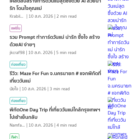
เคล็ดลับสร้างการ์ดวันแม่สุดซึ้งด้วย AI สวยน่า
รัก โดนใจคุณแม่
KrabiInsight
|
10 ส.ค. 2026
|
2
min read
แฟชั่น
รวม Prompt ทำการ์ดวันแม่ น่ารัก ซึ้งใจ สร้าง
ด้วยAI ง่ายๆ
jkcraf98
|
10 ส.ค. 2026
|
5
min read
ท่องเที่ยว
รีวิว: Maze For Fun จ.นครนายก # แจกพิกัดที่
เที่ยววันแม่
นัยใจ
|
10 ส.ค. 2026
|
3
min read
ท่องเที่ยว
พิกัดOne Day Trip ที่เที่ยววันแม่ใกล้กรุงเทพฯ
ไปเช้าเย็นกลับ
NamfahPhupha
|
10 ส.ค. 2026
|
4
min read
กีฬา