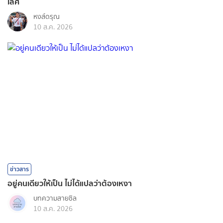
เลิศ
หงส์ดรุณ
10 ส.ค. 2026
ข่าวสาร
อยู่คนเดียวให้เป็น ไม่ได้แปลว่าต้องเหงา
บทความสายชิล
10 ส.ค. 2026