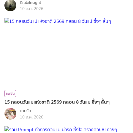
KrabiInsight
10 ส.ค. 2026
แฟชั่น
15 กลอนวันแม่แห่งชาติ 2569 กลอน 8 วันแม่ ซึ้งๆ สั้นๆ
แสนรัก
10 ส.ค. 2026