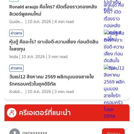
Ronald araujo คือใคร? เปิดเรื่องราวกองหลัง
ลิเวอร์พูลคนใหม่
GuideKop
|
10 ส.ค. 2026
|
4
min read
ข่าวสาร
หุ้นกู้ คืออะไร? เจาะข้อดี-ความเสี่ยง ก่อนตัดสิน
ใจลงทุน
linda
|
10 ส.ค. 2026
|
3
min read
ข่าวสาร
วันแม่12 สิงหาคม 2569 พลิกมุมมองสายใย
รักครอบครัวในยุคดิจิทัล
KrabiInsight
|
10 ส.ค. 2026
|
3
min read
ครีเอเตอร์ที่แนะนำ
080*******
ติดตาม