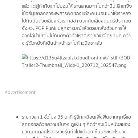
แล้ว แต่ผู้กำกับแกไม่ยอมให้เราฉลาดมากไปกว่านี้น่ะสิ แกจึง
ใช้วิธีมุขตลกสาระเพสารพัดของแต่ละคนมอมเมาให้เราหลง
ไปกับมันด้วยเสียงหัวเราะเฮฮา บวกกับเสียงดนตรีประกอบ
จังหวะ POP Punk ปลุกอารมณ์แล้วตลบหลังด้วยการใส่
ฉากไล่ฆ่าเข้าไปไม่ทันตั้งตัวทำให้สติเราไขว้เขว้โดยทันที กว่า
จะรู้ตัวหนังก็เดินนำหน้าเราไปก้าวนึงซะแล้ว
Advertisement
ระยะเวลา 1 ชั่วโมง 35 นาที รู้สึกเหมือนเพิ่งฟื้นจากฤทธิ์แอ
ลกอฮอลด้วยความมึนงง ดูเผิน ๆ คิดว่าคงเป็นหนังสยอง
ขวัญปนตลกไร้สาระวัยรุ่นทั่วไปแต่แอบเห็นนัยยะอะไรบาง