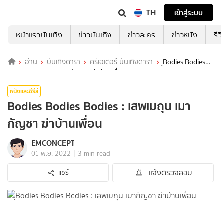
TH
เข้าสู่ระบบ
หน้าแรกบันเทิง
ข่าวบันเทิง
ข่าวละคร
ข่าวหนัง
รี
อ่าน
บันเทิงดารา
ครีเอเตอร์ บันเทิงดารา
ฺBodies Bodies
Bodies : เสพเมถุน เมากัญชา ฆ่าบ้านเพื่อน
หนังและซีรีส์
ฺBodies Bodies Bodies : เสพเมถุน เมา
กัญชา ฆ่าบ้านเพื่อน
EMCONCEPT
|
01 พ.ย. 2022
3 min read
แจ้งตรวจสอบ
แชร์