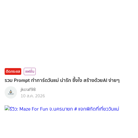
ติดกระแส
แฟชั่น
รวม Prompt ทำการ์ดวันแม่ น่ารัก ซึ้งใจ สร้างด้วยAI ง่ายๆ
jkcraf98
10 ส.ค. 2026