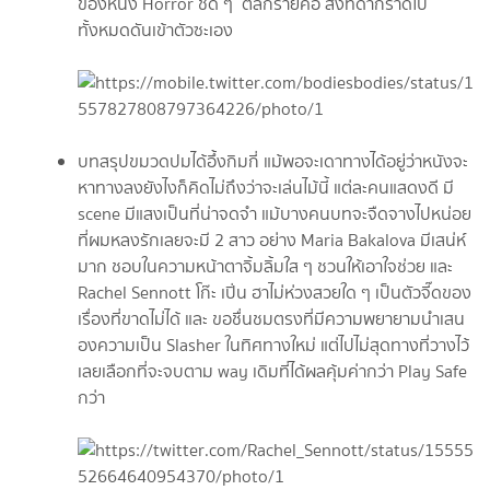
ของหนัง Horror ชัด ๆ ตลกร้ายคือ สิ่งที่ด่ากราดไป
ทั้งหมดดันเข้าตัวซะเอง
บทสรุปขมวดปมได้อึ้งกิมกี่ แม้พอจะเดาทางได้อยู่ว่าหนังจะ
หาทางลงยังไงก็คิดไม่ถึงว่าจะเล่นไม้นี้ แต่ละคนแสดงดี มี
scene มีแสงเป็นที่น่าจดจำ แม้บางคนบทจะจืดจางไปหน่อย
ที่ผมหลงรักเลยจะมี 2 สาว อย่าง Maria Bakalova มีเสน่ห์
มาก ชอบในความหน้าตาจิ้มลิ้มใส ๆ ชวนให้เอาใจช่วย และ
Rachel Sennott โก๊ะ เปิ่น ฮาไม่ห่วงสวยใด ๆ เป็นตัวจี๊ดของ
เรื่องที่ขาดไม่ได้ และ ขอชื่นชมตรงที่มีความพยายามนำเสน
องความเป็น Slasher ในทิศทางใหม่ แต่ไปไม่สุดทางที่วางไว้
เลยเลือกที่จะจบตาม way เดิมที่ได้ผลคุ้มค่ากว่า Play Safe
กว่า