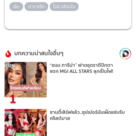
เลิก
ดาราเลิก
ไอซ์ อธิชนัน
บทความน่าสนใจอื่นๆ
“ขนม ทารีน่า” ฟาดชุดราตีปักตา
แตก MGI ALL STARS ลุกเป็นไฟ!
1
ซานตี้เสิร์ฟแล้ว..ซุปเปอร์มัมเผ็ดแซ่บรับ
คริสต์มาส