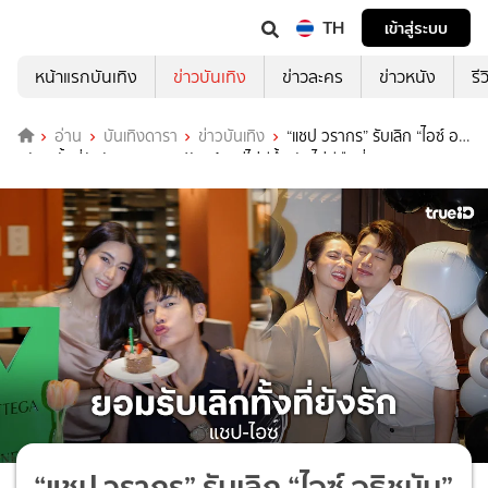
TH
เข้าสู่ระบบ
หน้าแรกบันเทิง
ข่าวบันเทิง
ข่าวละคร
ข่าวหนัง
รี
อ่าน
บันเทิงดารา
ข่าวบันเทิง
“แชป วรากร” รับเลิก “ไอซ์ อธิ
ชนัน” ทั้งที่ยังรัก พยายามปรับแล้วแต่ไม่ดีขึ้น ยันไม่มีมือที่ 3
“แชป วรากร” รับเลิก “ไอซ์ อธิชนัน”