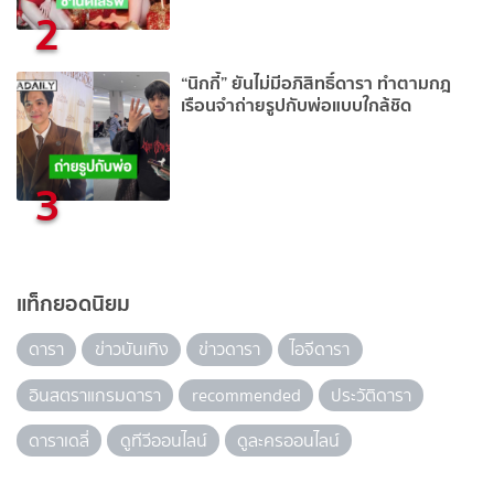
2
“นิกกี้” ยันไม่มีอภิสิทธิ์ดารา ทำตามกฎ
เรือนจำถ่ายรูปกับพ่อแบบใกล้ชิด
3
แท็กยอดนิยม
ดารา
ข่าวบันเทิง
ข่าวดารา
ไอจีดารา
อินสตราแกรมดารา
recommended
ประวัติดารา
ดาราเดลี่
ดูทีวีออนไลน์
ดูละครออนไลน์