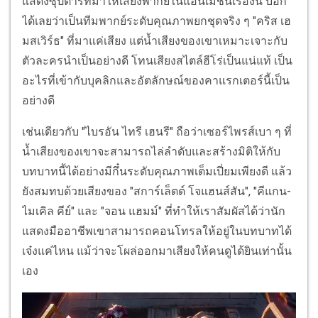
แสดงซุปตาร์ที่มาให้เสียงพากย์ในแอนิเมชันเรื่องนี้ บอก
ได้เลยว่าเป็นทีมพากย์ระดับคุณภาพยกชุดจริง ๆ "คริส เฮ
มสเวิร์ธ" ที่มาแค่เสียง แต่น้ำเสียงของเขาเหมาะเจาะกับ
ตัวละครนำเป็นอย่างดี โทนเสียงสไตล์ฮีโร่เป็นแน่แท้ เป็น
อะไรที่เข้ากับบุคลิกและอัตลักษณ์ของคาแรกเตอร์นี้เป็น
อย่างดี
เช่นเดียวกับ "ไบรอัน ไทรี เฮนรี" ถือว่าเซอร์ไพรส์เบา ๆ ที่
น้ำเสียงของเขาจะสามารถไล่ลำดับและสร้างมิติให้กับ
บทบาทนี้ได้อย่างมีกึ๋นระดับคุณภาพเต็มเปี่ยมเพียงดี แล้ว
ยังสมทบด้วยเสียงของ "สการ์เล็ตต์ โจแฮนส์สัน", "คีแกน-
ไมเคิล คีย์" และ "จอน แฮมม์" ที่ทำให้เราสัมผัสได้ว่านัก
แสดงมืออาชีพเขาสามารถคอนโทรลให้อยู่ในบทบาทได้
เจ๋งแค่ไหน แม้ว่าจะโผล่ออกมาเสียงให้คนดูได้ยินเท่านั้น
เอง