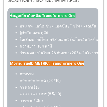
เส้นเรื่องในจักรวาลนี้ของพวกเขาเข้าให้แล้ว
ข้อมูลเกี่ยวกับหนัง: Transformers One
ประเภท: แอนิเมชัน / แอคชัน / ไซไฟ / ผจญภัย
ผู้กำกับ: จอช คูลีย์
ให้เสียงพากย์โดย: คริส เฮมสเวิร์ธ, ไบรอัน ไทรี เฮนรี,
ความยาว: 104 นาที
กำหนดฉายในไทย: 26 กันยายน 2024 (ในโรงภาพยนตร์) 
Movie.TrueID METRIC: Transformers One
ภาพรวม
⭐⭐⭐⭐⭐⭐⭐⭐⭐✰ (9.0/10)
การเล่าเรื่อง
⭐⭐⭐⭐⭐⭐⭐⭐✰✰ (8.5/10)
การพากย์เสียง