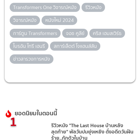
Transformers One วิจารณ์หนัง
รีวิวหนัง
วิจารณ์หนัง
หนังใหม่ 2024
การ์ตูน Transformers
จอช คูลีย์
คริส เฮมสเวิร์ธ
ไบรอัน ไทรี เฮนรี
สการ์เล็ตต์ โจแฮนส์สัน
ข่าวสารวงการหนัง
ยอดนิยมในตอนนี้
1
รีวิวหนัง "The Last House บ้านหลัง
สุดท้าย" พัลวันปมยุ่งเหยิง ดั่งอดีตวันฝัน
ร้าย..กักตัวในบ้าน