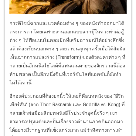
การดีไซน์ฉากและแวดล้อมต่าง ๆ ของหนังทำออกมาได้
ตระการตา โดยเฉพาะงานออกแบบฉากบู๊ในท่วงท่าต่อสู้
ต่าง ๆ ให้ฟีลแบบในคอมมิกที่เสริมอารมณ์ได้อย่างลึกซึ้ง
แล้วต้องเรียนบอกตรง ๆ เลยว่าขนลุกทุกครั้งเมื่อได้สัมผัส
เห็นฉากการแปลงร่าง (Transform) ของตัวละครต่าง ๆ ที่
กลายเป็นอีกหนึ่งไฮไลต์ที่แฟนเดนตายของจักรวาลนี้ต้อง
ห้ามพลาด เป็นอีกหนึ่งซีนที่เวอร์ชันไลฟ์แอคชันก็ยังทำ
ไม่ได้เท่านี้
อีกองค์ประกอบที่ต้องยกนิ้วให้เลยก็คือบทหนังของ "อีริก
เพียร์สัน" (จาก Thor: Raknarok และ Godzilla vs. Kong) ที่
กลายเจ้าพ่อมือผลิตบทหนังฮีโรประจำยุคนี้จริง ๆ เขา
สามารถปรุงแต่งและปั้นเรื่องราวตำนานภาคต้นออกมา
ได้อย่างมีรากฐานที่แข็งแกร่งมาก แม้ว่าทิศทางการเล่า