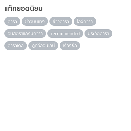
แท็กยอดนิยม
ดารา
ข่าวบันเทิง
ข่าวดารา
ไอจีดารา
อินสตราแกรมดารา
recommended
ประวัติดารา
ดาราเดลี่
ดูทีวีออนไลน์
เรื่องย่อ