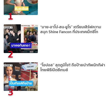
1
“มาย-อาโป-สน-ยูโร” เตรียมเสิร์ฟความ
สนุก Shine Fancon ที่ประเทศเม็กซิโก
2
“โอปอล” สุดภูมิใจ!! ถือป้ายนำทัพนักกีฬา
ไทยพิธีเปิดซีเกมส์
3