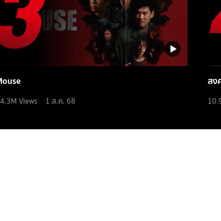
Mouse
สง
4.3M
Views
1 ส.ค. 68
10.