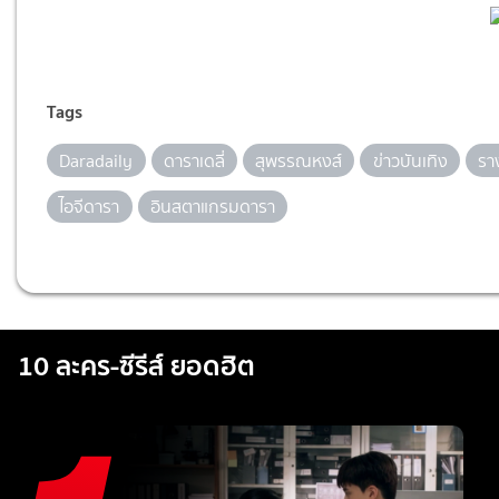
Tags
Daradaily
ดาราเดลี่
สุพรรณหงส์
ข่าวบันเทิง
รา
ไอจีดารา
อินสตาแกรมดารา
10 ละคร-ซีรีส์ ยอดฮิต