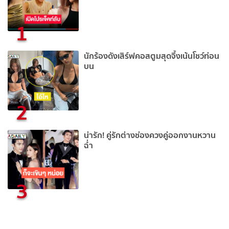
1
นักร้องดังเสิร์ฟคอสตูมสุดจึ้งเน้นโชว์ท่อน
บน
2
น่ารัก! คู่รักต่างช่องควงคู่ออกงานหวาน
ฉ่ำ
3