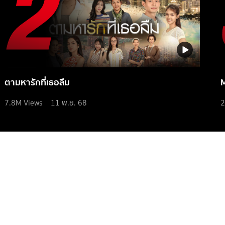
ตามหารักที่เธอลืม
7.8M
Views
11 พ.ย. 68
2