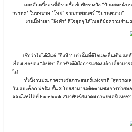
และอีกหนึ่งคนที่มีรายชื่อเข้าชิงรางวัล “นักแสดงนำหญิงยอ
วราหะ” ในบทบาท “โหม๋” จากภาพยนตร์ “วิมานหนาม”
งานนี้ทำเอา “อิงฟ้า” ดีใจสุดๆ ได้โพสต์ข้อความผ่าน x ว่า
เชื่อว่าไม่ได้มีแค่ “อิงฟ้า” เท่านั้นที่ดีใจและตื่นเต้น
เรื่องแรกของ “อิงฟ้า” ก็การันตีฝีมือการแสดงแล้ว เดี๋ยวมา
ไม่
ทั้งนี้งานประกาศรางวัลภาพยนตร์แห่งชาติ “สุพรรณหงส์ คร
วัน แบงค็อก ฟอรัม ชั้น 3 โดยสามารถติดตามชมการถ่ายทอด
ออนไลน์ได้ที่ Facebook สมาพันธ์สมาคมภาพยนตร์แห่งชาต