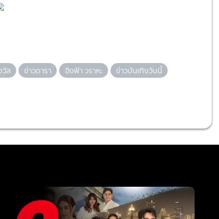
งวัล
ข่าวดารา
อิงฟ้า วราหะ
ข่าวบันเทิงวันนี้