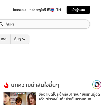
TH
เข้าสู่ระบบ
โหลดแอป
กล่องทรูไอดี ทีวี
ระเทศ
อื่นๆ
บทความน่าสนใจอื่นๆ
ฮือฮาเปิดโปรเจ็คท์ลับ! “เจนี่” ขึ้นแท่นผู้จัด
คว้า “ปราง-มิ้นต์” ประชันความสนุก