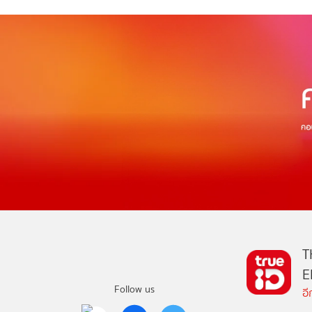
T
E
Follow us
อ