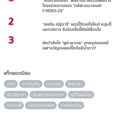
“เมื่อดวงใจมีรัก” ผลงานมาสเตอร์พีซการ
โคจรร่วมงานของ “กลัฟ-เอม-เจนเย่-
F.HERO-Z9”
2
“เชอรีน ณัฐจารี” แฮปปี้รักครั้งใหม่! หนุ่มตี๋
นอกวงการ รับรักครั้งนี้ยังมีเงื่อนไข
3
ส่งกำลังใจ “พูห์-พาเวล” บทสรุปของคดี
เขย่าขวัญจบแฮปปี้หรือมีน้ำตา!?
แท็กยอดนิยม
ดารา
ข่าวบันเทิง
ข่าวดารา
ไอจีดารา
ประวัติดารา
อินสตราแกรมดารา
ดูทีวีออนไลน์
ดาราเดลี่
recommended
trueidstory