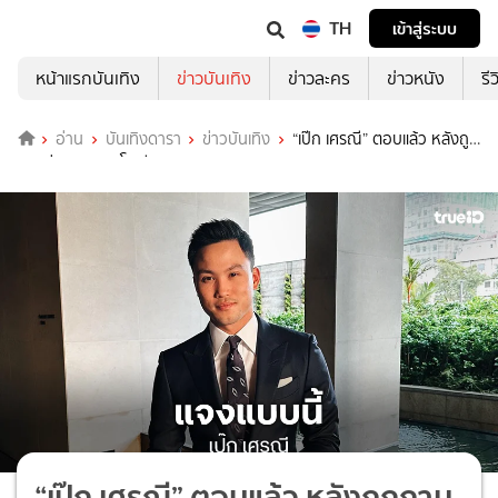
TH
เข้าสู่ระบบ
หน้าแรกบันเทิง
ข่าวบันเทิง
ข่าวละคร
ข่าวหนัง
รี
อ่าน
บันเทิงดารา
ข่าวบันเทิง
“เป๊ก เศรณี” ตอบแล้ว หลังถูก
ถามซุ่มคบ “แอนโทเนีย” ?
“เป๊ก เศรณี” ตอบแล้ว หลังถูกถาม