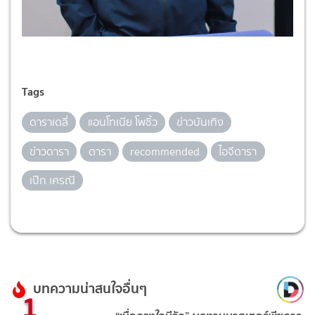
Tags
ดาราเดลี่
แอนโทเนีย โพซิ้ว
ข่าวบันเทิง
ข่าวดารา
ดารา
recommended
ไอจีดารา
เป๊ก เศรณี
บทความน่าสนใจอื่นๆ
1