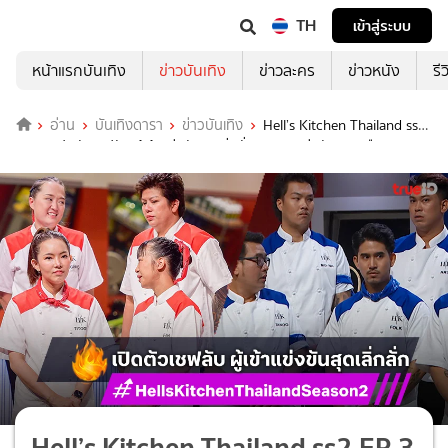
TH
เข้าสู่ระบบ
หน้าแรกบันเทิง
ข่าวบันเทิง
ข่าวละคร
ข่าวหนัง
รี
อ่าน
บันเทิงดารา
ข่าวบันเทิง
Hell’s Kitchen Thailand ss2
EP.3 : เปิดตัวเชฟลับ ผู้เข้าแข่งขันสุดเลิ่กลั่ก กุญแจแห่งชัยชนะหรือความ
ร้าวฉาน
Hell’s Kitchen Thailand ss2 EP.3