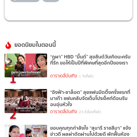
ยอดนิยมในตอนนี้
“ภูผา” HBD “มิ้นต์” สุขสันต์วันเกิดนะครับ
ที่รัก ขอให้เป็นปีที่พิเศษที่สุดอีกปีของเรา
1
ดาราเดลี่บันเทิง
1 วันที่แล้ว
“อิงฟ้า-ชาล็อต” ลุยแฟนมีตติ้งครั้งแรกที่
มาเก๊า แฟนคลับจัดเต็มโปรเจ็คท์ต้อนรับ
อบอุ่นหัวใจ
2
ดาราเดลี่บันเทิง
23 ชั่วโมงที่แล้ว
ขอบคุณทุกกำลังใจ “สุนารี ราชสีมา” แจ้ง
ข่าวดี ผลผ่าตัดผ่านไปด้วยดี พักฟื้นห้อง