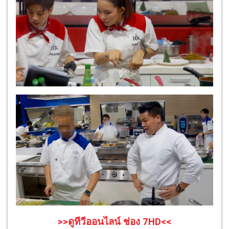
>>ดูทีวีออนไลน์ ช่อง 7HD<<