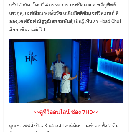
กรุ๊ป จำกัด โดยมี 4 กรรมการ
เชฟป้อม ม.ล.ขวัญทิพย์
เทวกุล, เชฟเอียน พงษ์ธวัช เฉลิมกิตติชัย,เชฟวิลเมนต์ ลี
ออง,เชฟอ๊อฟ ณัฐวุฒิ ธรรมพันธุ์
เป็นผู้เฟ้นหา Head Chef
มืออาชีพคนต่อไป
>>ดูทีวีออนไลน์ ช่อง 7HD<<
ถูกเฮดเชฟสั่งปิดครัวสองสัปดาห์ติดๆ จนทำเอาทั้ง 2 ทีม