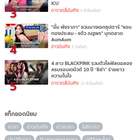
ICU
3
ดาราเดลี่บันเทิง
6 ชั่วโมงที่แล้ว
"อั้ม พัชราภา" ชวนนางเอกซุปตาร์ "แอน
ทองประสม - แต้ว ณฐพร" บุกตลาด
AumAum
4
ข่าวบันเทิง
5 วันที่แล้ว
4 สาว BLACKPINK รวมตัวไลฟ์สดฉลอง
ครบรอบเดบิวต์ 10 ปี “ลิซ่า” ร่ายยาว
ความในใจ
5
ดาราเดลี่บันเทิง
23 ชั่วโมงที่แล้ว
แท็กยอดนิยม
ดารา
ข่าวบันเทิง
ข่าวดารา
ไอจีดารา
ประวัติดารา
อินสตราแกรมดารา
ดูทีวีออนไลน์