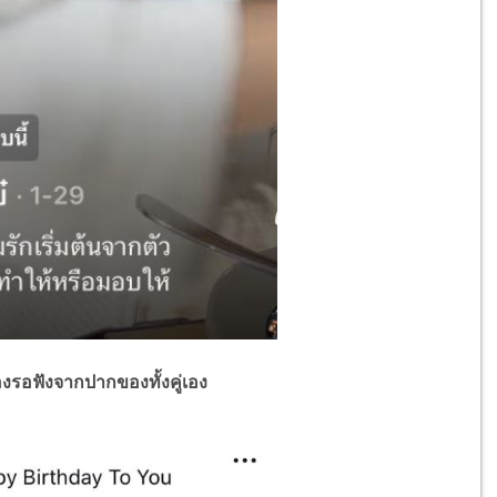
องรอฟังจากปากของทั้งคู่เอง