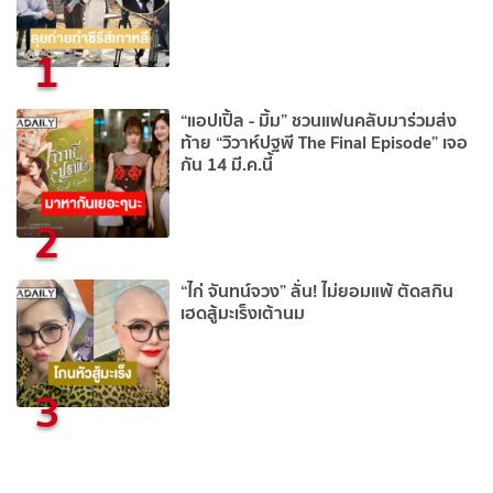
1
“แอปเปิ้ล - มิ้ม” ชวนแฟนคลับมาร่วมส่ง
ท้าย “วิวาห์ปฐพี The Final Episode” เจอ
กัน 14 มี.ค.นี้
2
“ไก่ จันทน์จวง” ลั่น! ไม่ยอมแพ้ ตัดสกิน
เฮดสู้มะเร็งเต้านม
3