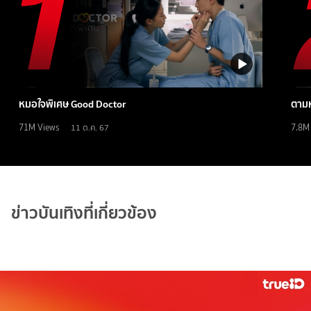
หมอใจพิเศษ Good Doctor
ตามห
71M
Views
7.8M
11 ต.ค. 67
ข่าวบันเทิงที่เกี่ยวข้อง