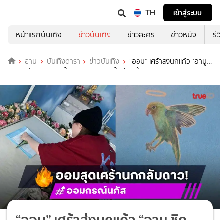
TH
เข้าสู่ระบบ
หน้าแรกบันเทิง
ข่าวบันเทิง
ข่าวละคร
ข่าวหนัง
รี
อ่าน
บันเทิงดารา
ข่าวบันเทิง
“ออม” เศร้าส่งนกแก้ว “อาบู ชิ
กเก้น” สู่สวรรค์ หลับให้สบายนะ “หลิง” ให้กำลังใจ
“ออม” เศร้าส่งนกแก้ว “อาบู ชิก