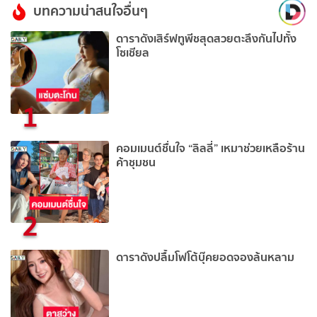
บทความน่าสนใจอื่นๆ
ดาราดังเสิร์ฟทูพีชสุดสวยตะลึงกันไปทั้ง
โซเชียล
1
คอมเมนต์ชื่นใจ “ลิลลี่” เหมาช่วยเหลือร้าน
ค้าชุมชน
2
ดาราดังปลื้มโฟโต้บุ๊คยอดจองล้นหลาม