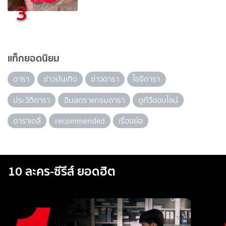
3
แท็กยอดนิยม
ดารา
ข่าวบันเทิง
ข่าวดารา
ไอจีดารา
ประวัติดารา
อินสตราแกรมดารา
ดูทีวีออนไลน์
ดาราเดลี่
recommended
เรื่องย่อ
10 ละคร-ซีรีส์ ยอดฮิต