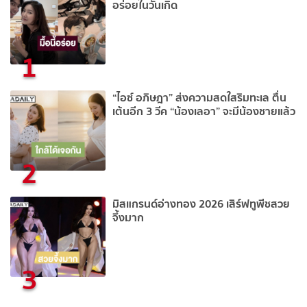
อร่อยในวันเกิด
1
“ไอซ์ อภิษฎา” ส่งความสดใสริมทะเล ตื่น
เต้นอีก 3 วีค “น้องเลอา” จะมีน้องชายแล้ว
2
มิสแกรนด์อ่างทอง 2026 เสิร์ฟทูพีชสวย
จึ้งมาก
3