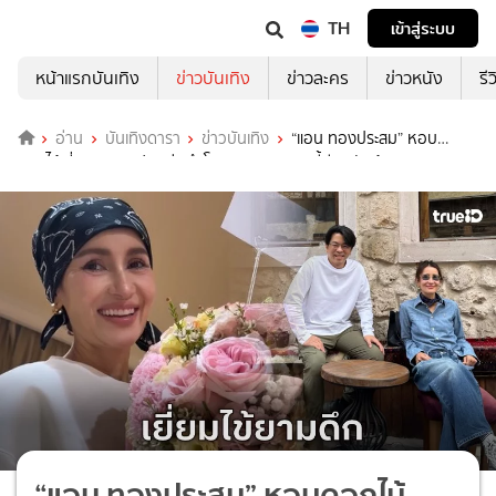
TH
เข้าสู่ระบบ
หน้าแรกบันเทิง
ข่าวบันเทิง
ข่าวละคร
ข่าวหนัง
รี
อ่าน
บันเทิงดารา
ข่าวบันเทิง
“แอน ทองประสม” หอบ
ดอกไม้เยี่ยม “เอ” แฟนหนุ่มถึงโรงพยาบาล งานนี้มีคนตัดพ้อ!
“แอน ทองประสม” หอบดอกไม้