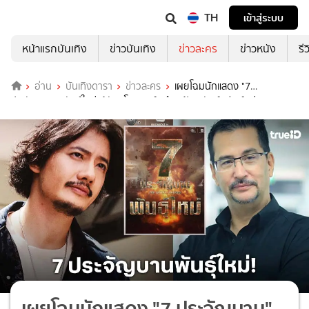
TH
เข้าสู่ระบบ
หน้าแรกบันเทิง
ข่าวบันเทิง
ข่าวละคร
ข่าวหนัง
รี
อ่าน
บันเทิงดารา
ข่าวละคร
เผยโฉมนักแสดง "7
ประจัญบาน" พันธุ์ใหม่ ผู้จัด "โอริเวอร์" ดึง "เป้ อารักษ์" รีเทิร์นช่อง 7HD
เผยโฉมนักแสดง "7 ประจัญบาน"