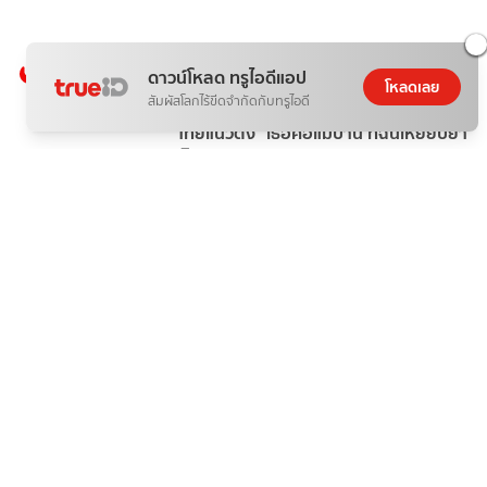
ยอดนิยมในตอนนี้
1
ดาวน์โหลด ทรูไอดีแอป
โหลดเลย
สัมผัสโลกไร้ขีดจำกัดกับทรูไอดี
เปิดวิธีรับชม TrueID Short Drama ซีรีส์
ไทยแนวตั้ง "เธอคือแม่บ้าน ที่ฉันเหยียบย่ำ
ผิดคน"
ข่าวละคร
9 เม.ย. 69
2
รักษ์ EP.1-2 : "บัว นลินทิพย์" ชีวิตพลิก
ผัน หวนเจอ "ฟิล์ม ธนภัทร" รักแรกที่ไม่
เคยลืมอีกครั้ง!
ข่าวละคร
20 ชั่วโมงที่แล้ว
3
เงาใต้พระจันทร์ EP.1 : เอมี่-บอนนี่ ประชัน
ฝีมือ ฟิล์ม ฟาดแบบไม่ยั้ง!
ข่าวละคร
7 วันที่แล้ว
4
จุดจีบสายมู EP.1 : ธรรม-แม็ค เปลี่ยนดวง
ร้าย ให้กลายเป็นความรัก