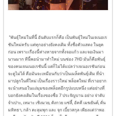
“พันธุ์ใหม่ในที่นี้ อันดับแรกก็คือ เป็นพันธุ์ใหม่ในเจเนอเร
ชันใหม่ครับ แต่ทุกอย่างยังคงเดิม ทั้งชื่อตัวแสดง ในยุค
ก่อน เพราะเรื่องนี้ห่างหายจากทั้งจอแก้ว และจอเงินมา
นานมาก ทีนี้พอนำมาทำใหม่ บนช่อง 7HD มันก็คือพันธุ์
ของคนเจนเนอเรชันนี้ แต่ก็ไม่ได้แปลว่าเจเนอเรชันก่อน
จะดูไม่ได้ คือมันจะเหมือนกับว่าเป็นเมล็ดพันธุ์เดิม ที่นำ
มาปลูกในที่ใหม่ เป็นเรื่องราวใหม่ พล็อตใหม่ ที่เราอยาก
จะนำเสนอในแง่มุมของพล็อตอีกรูปแบบหนึ่ง แต่อย่างที่
บอกยังคงเดิมในเรื่องของชื่อ 7 ประจัญบาน อย่าง จ่าดับ
จำเปาะ, เหมาะ เชิงมวย, ตังกวย แซ่ลี้, อัคคี เมฆยันต์, ดั่น
มหิทธา, กล้า ตะลุมพุก และ จุก เบี้ยวสกุล เพียงแต่ว่าพอ