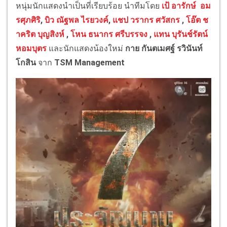
หนุ่มนักแสดงนำเป็นที่เรียบร้อย นำทีมโดย
เป้ อารักษ์ อม
รศุภศิริ
,
บิว ณัฐพล ไรยวงค์
,
แชป วรากร ศวัสกร
,
โอ๊ต ช
าคริต บุญสิงห์
,
โหน ธนากร ศรีบรรจง
,
แทน บุรันช์รัตน์
หอมบุตร
และนักแสดงน้องใหม่
กาย กันตเมศฐ์ รวินันท์
โกสิน
จาก
TSM Management