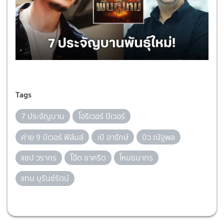
Tags
7 ประจัญบาน
โอริเวอร์ บีเวอร์
ค่าย 9 บีเวอร์ ฟิล์มส์
เป้ อารักษ์
บิว ณัฐพล
แชป วรากร
โอ๊ต ชาคริต
โหนธนากร
แทน บุรันช์รัตน์