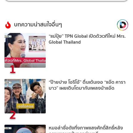
บทความน่าสนใจอื่นๆ
“แม่ปุ้ย” TPN Global เปิดตัวเวทีใหม่ Mrs.
Global Thailand
1
“ป๊ายปาย โอริโอ้” ตื่นเต้นเจอ “แอ๊ด คารา
บาว” เผยเติบโตมากับเพลงน้าแอ๊ด
2
หมอลำชื่อดังทึ่งภาพแสงศักดิ์สิทธิ์หลัง