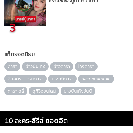
กราบขอพรปู่นาคาย่านาคี
3
แท็กยอดนิยม
ดารา
ข่าวบันเทิง
ข่าวดารา
ไอจีดารา
อินสตราแกรมดารา
ประวัติดารา
recommended
ดาราเดลี่
ดูทีวีออนไลน์
ข่าวบันเทิงวันนี้
10 ละคร-ซีรีส์ ยอดฮิต