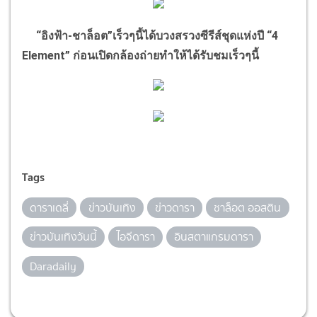
“
อิงฟ้า
-
ชาล็อต
”
เร็วๆนี้ได้บวงสรวงซีรีส์ชุดแห่งปี
“
4
Element”
ก่อนเปิดกล้องถ่ายทำให้ได้รับชมเร็วๆนี้
Tags
ดาราเดลี่
ข่าวบันเทิง
ข่าวดารา
ชาล็อต ออสติน
ข่าวบันเทิงวันนี้
ไอจีดารา
อินสตาแกรมดารา
Daradaily