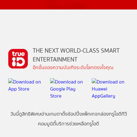
THE NEXT WORLD-CLASS SMART
ENTERTAINMENT
อีกขั้นของความบันเทิงระดับโลกตรงใจคุณ
วันนี้
ดู
สิทธิพิเศษ
อ่าน
เกม
ตาตั้ง
ช้อปปิ้ง
แพ็กเกจ
กล่องทรูไอดีทีวี
คอมมูนิตี้
บริการช่วยเหลือทรูไอดี