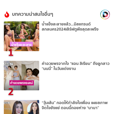
บทความน่าสนใจอื่นๆ
น้ำแข็งละลายแล้ว…มิสแกรนด์
สกลนคร2024เสิร์ฟทูพีชสุดสะพรึง
1
คำอวยพรจากใจ “แอน สิเรียม” ถึงลูกสาว
“นนนี่” ในวันแต่งงาน
2
“วุ้นเส้น” กอดให้กำลังใจเพื่อน เผยสภาพ
จิตใจยังแย่ ตอนนี้ถอยห่าง “นานา”