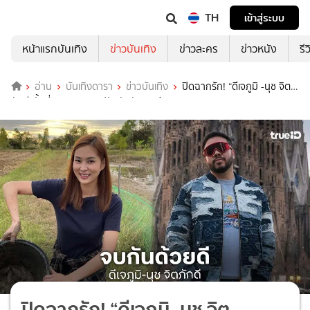
TH
เข้าสู่ระบบ
หน้าแรกบันเทิง
ข่าวบันเทิง
ข่าวละคร
ข่าวหนัง
รี
อ่าน
บันเทิงดารา
ข่าวบันเทิง
ปิดฉากรัก! “ดีเจภูมิ -นุช จิต
ภักดี”ทั้งที่เคยพยายามปรับตัวกันมาแล้ว
ปิดฉากรัก! “ดีเจภูมิ -นุช จิต