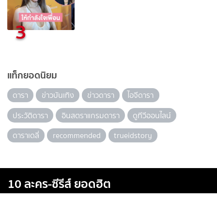
3
แท็กยอดนิยม
ดารา
ข่าวบันเทิง
ข่าวดารา
ไอจีดารา
ประวัติดารา
อินสตราแกรมดารา
ดูทีวีออนไลน์
ดาราเดลี่
recommended
trueidstory
10 ละคร-ซีรีส์ ยอดฮิต