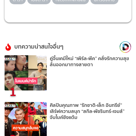
บทความน่าสนใจอื่นๆ
คู่จิ้นเคมีใหม่ “เพิร์ล-พีค” คลั่งรักความสุข
ล้นออกมาทางสายตา
1
ศิลปินคุณภาพ “รักชาติ-เล็ก อินทรีย์”
เสิร์ฟความสนุก “สกิล-พัชรินทร์-เจมส์”
จับไมค์ชิงแต้ม