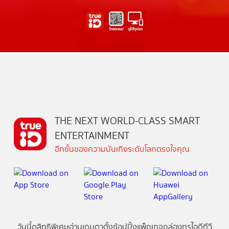
THE NEXT WORLD-CLASS SMART
ENTERTAINMENT
อีกขั้นของความบันเทิงระดับโลกตรงใจคุณ
วันนี้
ดู
สิทธิพิเศษ
อ่าน
เกม
ตาตั้ง
ช้อปปิ้ง
แพ็กเกจ
กล่องทรูไอดีทีวี