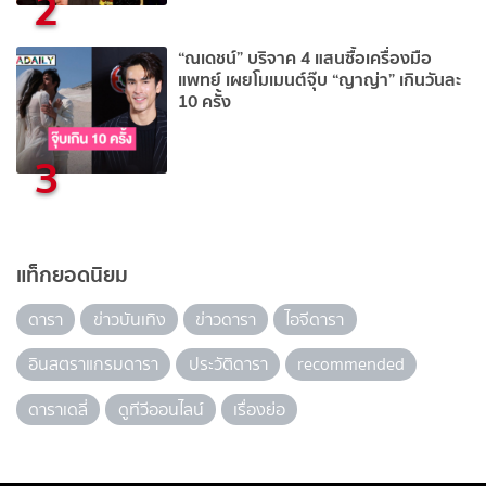
2
“ณเดชน์” บริจาค 4 แสนซื้อเครื่องมือ
แพทย์ เผยโมเมนต์จุ๊บ “ญาญ่า” เกินวันละ
10 ครั้ง
3
แท็กยอดนิยม
ดารา
ข่าวบันเทิง
ข่าวดารา
ไอจีดารา
อินสตราแกรมดารา
ประวัติดารา
recommended
ดาราเดลี่
ดูทีวีออนไลน์
เรื่องย่อ