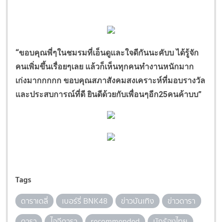
“
ขอบคุณพี่ๆในชมรมที่เอ็นดูและใจดีกันนะคับบ ได้รู้จัก
คนเพิ่มขึ้นเรื่อยๆเลย แล้วก็เห็นทุกคนทำงานหนักมาก
เก่งมากกกกก ขอบคุณสภาสังคมสงเคราะห์ที่มอบรางวัล
และประสบการณ์ที่ดี ยินดีด้วยกับเพื่อนๆอีก
25
คนค้าบบ
”
Tags
ดาราเดลี่
เบอร์รี่ BNK48
ข่าวบันเทิง
ข่าวดารา
ดารา
ไอจีดารา
recommended
นักร้องไทย