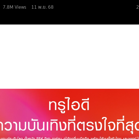
7.8M
Views
11 พ.ย. 68
2