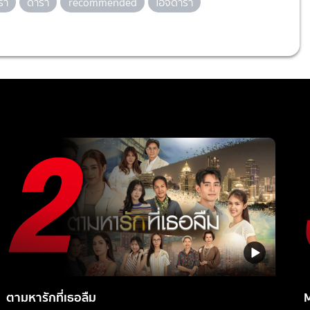
รา
ดารา
recommended
ไอจีดารา
ตามหารักที่เธอลืม