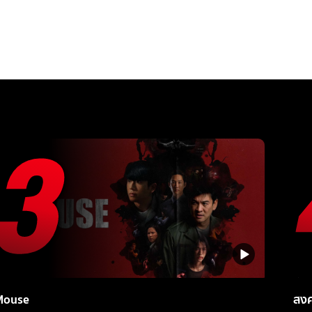
Mouse
สง