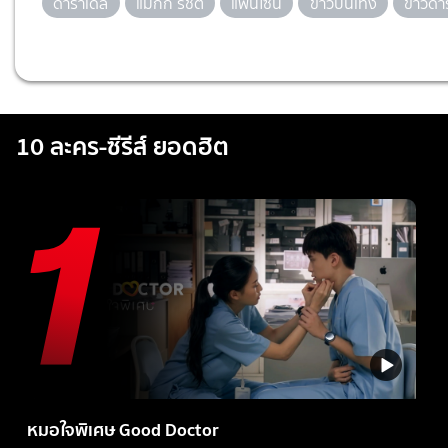
ดาราเดลี่
แม็กกี้ รชต
แฟนไซน์
ข่าวบันเทิง
ข่าวดา
10 ละคร-ซีรีส์ ยอดฮิต
หมอใจพิเศษ Good Doctor