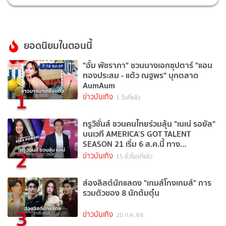
ยอดนิยมในตอนนี้
"อั้ม พัชราภา" ชวนนางเอกซุปตาร์ "แอน
ทองประสม - แต้ว ณฐพร" บุกตลาด
AumAum
1
ข่าวบันเทิง
1 วันที่แล้ว
ทรูวิชั่นส์ ชวนคนไทยร่วมลุ้น "เนเน่ รอยัล"
บนเวที AMERICA’S GOT TALENT
SEASON 21 เริ่ม 6 ส.ค.นี้ ทาง
2
TrueVisions NOW
ข่าวบันเทิง
15 ชั่วโมงที่แล้ว
ส่องลิสต์นักแสดง "เกมส์โกงเกมส์" การ
รวมตัวของ 8 นักต้มตุ๋น
3
ข่าวบันเทิง
20 ก.ค. 69