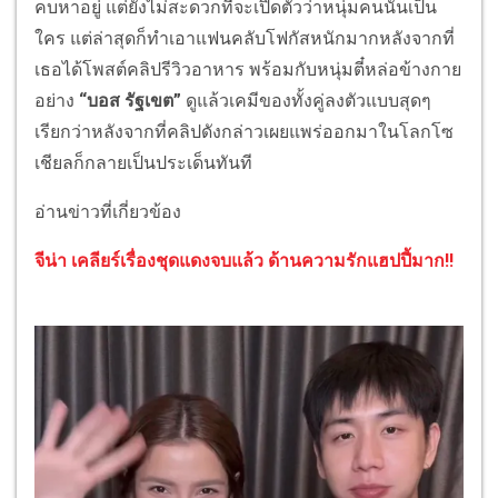
คบหาอยู่ แต่ยังไม่สะดวกที่จะเปิดตัวว่าหนุ่มคนนั้นเป็น
ใคร แต่ล่าสุดก็ทำเอาแฟนคลับโฟกัสหนักมากหลังจากที่
เธอได้โพสต์คลิปรีวิวอาหาร พร้อมกับหนุ่มตี๋หล่อข้างกาย
อย่าง
“บอส รัฐเขต”
ดูแล้วเคมีของทั้งคู่ลงตัวแบบสุดๆ
เรียกว่าหลังจากที่คลิปดังกล่าวเผยแพร่ออกมาในโลกโซ
เชียลก็กลายเป็นประเด็นทันที
อ่านข่าวที่เกี่ยวข้อง
จีน่า เคลียร์เรื่องชุดแดงจบแล้ว ด้านความรักแฮปปี้มาก!!