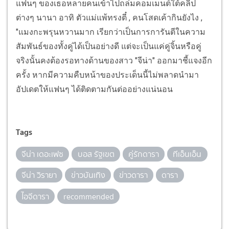
แฟนๆ ของเธอหลายคนเข้าไปถล่มคอมเมนต์ใต้คลิป
ต่างๆ นานา อาทิ ตัวแม่แพ้ทรงตี๋ , คนโสดเค้ากินยังไง ,
"แมงกะพรุนหวานมาก เรียกว่าเป็นการการันตีในความ
สัมพันธ์ของทั้งคู่ได้เป็นอย่างดี แต่จะเป็นแค่คู่จิ้นหรือคู่
จริงนั้นคงต้องรอทางด้านของสาว "จีน่า" ออกมาชี้แจงอีก
ครั้ง หากมีความคืบหน้าของประเด็นนี้ไม่พลาดนำมา
อัปเดตให้แฟนๆ ได้ติดตามกันต่ออย่างแน่นอน
Tags
จีน่า เดอะเฟซ
บอส รัฐเขต
คู่รักดารา
ทีเอ็นเอ็น
จีน่า วิรายา
ข่าวบันเทิง
ข่าวดารา
ดารา
ไอจีดารา
recommended