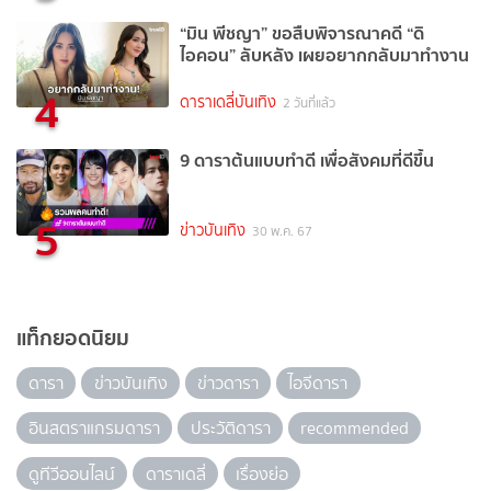
“มิน พีชญา” ขอสืบพิจารณาคดี “ดิ
ไอคอน” ลับหลัง เผยอยากกลับมาทำงาน
4
ดาราเดลี่บันเทิง
2 วันที่แล้ว
9 ดาราต้นแบบทำดี เพื่อสังคมที่ดีขึ้น
5
ข่าวบันเทิง
30 พ.ค. 67
แท็กยอดนิยม
ดารา
ข่าวบันเทิง
ข่าวดารา
ไอจีดารา
อินสตราแกรมดารา
ประวัติดารา
recommended
ดูทีวีออนไลน์
ดาราเดลี่
เรื่องย่อ