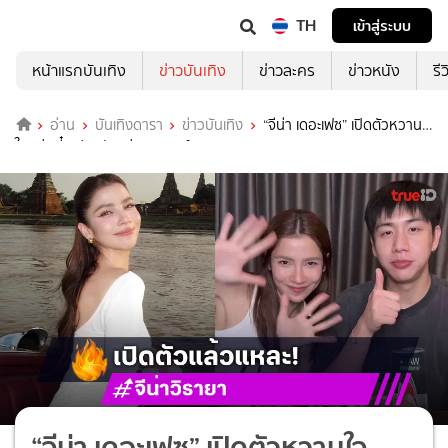
TH
เข้าสู่ระบบ
หน้าแรกบันเทิง
ข่าวบันเทิง
ข่าวละคร
ข่าวหนัง
รี
อ่าน
บันเทิงดารา
ข่าวบันเทิง
“จีน่า เดอะเฟซ” เปิดตัวหวาน
ใจหนุ่มตี๋ แฟนคลับแห่คอมเมนต์
“จีน่า เดอะเฟซ” เปิดตัวหวานใจ