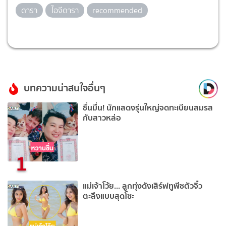
ดารา
ไอจีดารา
recommended
บทความน่าสนใจอื่นๆ
ชื่นมื่น! นักแสดงรุ่นใหญ่จดทะเบียนสมรส
กับสาวหล่อ
1
แม่เจ้าโว้ย... ลูกทุ่งดังเสิร์ฟทูพีชตัวจิ๋ว
ตะลึงแบบสุดโซะ