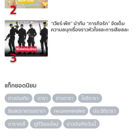
2
“เวียร์-พีค” นำทีม “ภารกิจรัก” จัดเต็ม
ความสนุกเรื่องราวหัวใจและการเสียสละ
3
แท็กยอดนิยม
ข่าวบันเทิง
ดารา
ข่าวดารา
ไอจีดารา
อินสตราแกรมดารา
recommended
ประวัติดารา
ดาราเดลี่
ดูทีวีออนไลน์
ข่าวบันเทิงวันนี้