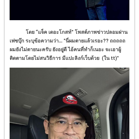
โดย “แจ็ค เดอะโกสท์” โพสต์ภาพข่าวปลอมผ่าน
เฟซบุ๊ก ระบุข้อความว่า... "นี่ผมตายแล้วเรอะ
??
ถถถถถ
ผมยังไม่ตายนะครับ ยังอยู่ดี ไอ้คนที่ทำก็เนอะ จะเอาผู้
ติดตามโดยไม่สนวิธีการ มีแปะลิงก์เว็บด้วย (ใน
tt)"