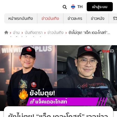
TH
เข้าสู่ระบบ
หน้าแรกบันเทิง
ข่าวบันเทิง
ข่าวละคร
ข่าวหนัง
รี
อ่าน
บันเทิงดารา
ข่าวบันเทิง
ยังไม่ตุย! “แจ็ค เดอะโกสท์”
เจอข่าวลือเสียชีวิตเรียกผู้ติดตาม
ยังไม่ตุย! “แจ็ค เดอะโกสท์” เจอข่าว