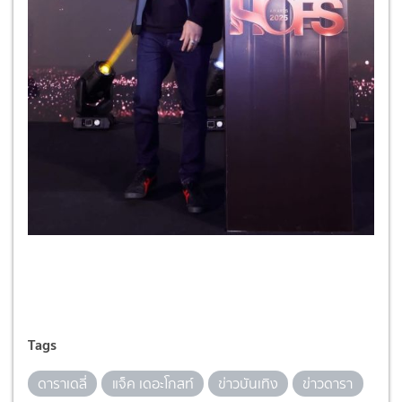
Tags
ดาราเดลี่
แจ็ค เดอะโกสท์
ข่าวบันเทิง
ข่าวดารา