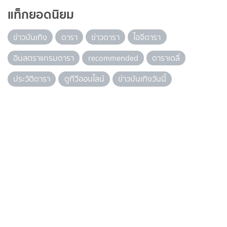
แท็กยอดนิยม
ข่าวบันเทิง
ดารา
ข่าวดารา
ไอจีดารา
อินสตราแกรมดารา
recommended
ดาราเดลี่
ประวัติดารา
ดูทีวีออนไลน์
ข่าวบันเทิงวันนี้