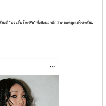
ียงดี
“ดา เอ็นโดรฟิน”
ทั้งยังบอกอีกว่าคลอดลูกเสร็จเตรียม