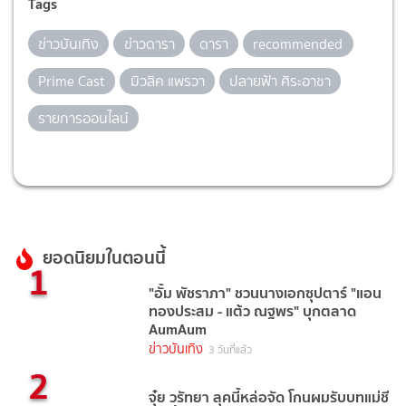
Tags
ข่าวบันเทิง
ข่าวดารา
ดารา
recommended
Prime Cast
มิวสิค แพรวา
ปลายฟ้า ศิระอาชา
รายการออนไลน์
ยอดนิยมในตอนนี้
1
"อั้ม พัชราภา" ชวนนางเอกซุปตาร์ "แอน
ทองประสม - แต้ว ณฐพร" บุกตลาด
AumAum
ข่าวบันเทิง
3 วันที่แล้ว
2
จุ๋ย วรัทยา ลุคนี้หล่อจัด โกนผมรับบทแม่ชี