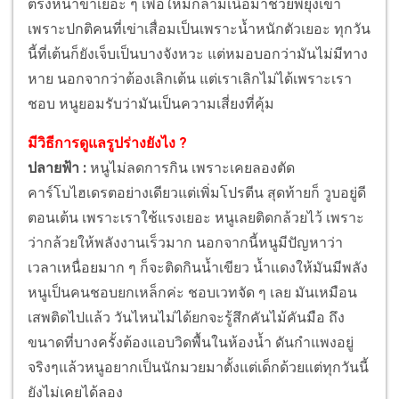
ตรงหน้าขาเยอะ ๆ เพื่อให้มีกล้ามเนื้อมาช่วยพยุงเข่า
เพราะปกติคนที่เข่าเสื่อมเป็นเพราะน้ำหนักตัวเยอะ ทุกวัน
นี้ที่เต้นก็ยังเจ็บเป็นบางจังหวะ แต่หมอบอกว่ามันไม่มีทาง
หาย นอกจากว่าต้องเลิกเต้น แต่เราเลิกไม่ได้เพราะเรา
ชอบ หนูยอมรับว่ามันเป็นความเสี่ยงที่คุ้ม
มีวิธีการดูแลรูปร่างยังไง ?
ปลายฟ้า :
หนูไม่ลดการกิน เพราะเคยลองตัด
คาร์โบไฮเดรตอย่างเดียวแต่เพิ่มโปรตีน สุดท้ายก็ วูบอยู่ดี
ตอนเต้น เพราะเราใช้แรงเยอะ หนูเลยติดกล้วยไว้ เพราะ
ว่ากล้วยให้พลังงานเร็วมาก นอกจากนี้หนูมีปัญหาว่า
เวลาเหนื่อยมาก ๆ ก็จะติดกินน้ำเขียว น้ำแดงให้มันมีพลัง
หนูเป็นคนชอบยกเหล็กค่ะ ชอบเวทจัด ๆ เลย มันเหมือน
เสพติดไปแล้ว วันไหนไม่ได้ยกจะรู้สึกคันไม้คันมือ ถึง
ขนาดที่บางครั้งต้องแอบวิดพื้นในห้องน้ำ ดันกำแพงอยู่
จริงๆแล้วหนูอยากเป็นนักมวยมาตั้งแต่เด็กด้วยแต่ทุกวันนี้
ยังไม่เคยได้ลอง