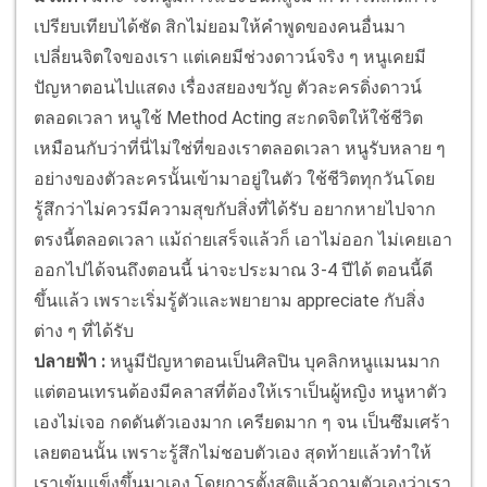
เปรียบเทียบได้ชัด สิกไม่ยอมให้คำพูดของคนอื่นมา
เปลี่ยนจิตใจของเรา แต่เคยมีช่วงดาวน์จริง ๆ หนูเคยมี
ปัญหาตอนไปแสดง เรื่องสยองขวัญ ตัวละครดิ่งดาวน์
ตลอดเวลา หนูใช้ Method Acting สะกดจิตให้ใช้ชีวิต
เหมือนกับว่าที่นี่ไม่ใช่ที่ของเราตลอดเวลา หนูรับหลาย ๆ
อย่างของตัวละครนั้นเข้ามาอยู่ในตัว ใช้ชีวิตทุกวันโดย
รู้สึกว่าไม่ควรมีความสุขกับสิ่งที่ได้รับ อยากหายไปจาก
ตรงนี้ตลอดเวลา แม้ถ่ายเสร็จแล้วก็ เอาไม่ออก ไม่เคยเอา
ออกไปได้จนถึงตอนนี้ น่าจะประมาณ 3-4 ปีได้ ตอนนี้ดี
ขึ้นแล้ว เพราะเริ่มรู้ตัวและพยายาม appreciate กับสิ่ง
ต่าง ๆ ที่ได้รับ
ปลายฟ้า :
หนูมีปัญหาตอนเป็นศิลปิน บุคลิกหนูแมนมาก
แต่ตอนเทรนต้องมีคลาสที่ต้องให้เราเป็นผู้หญิง หนูหาตัว
เองไม่เจอ กดดันตัวเองมาก เครียดมาก ๆ จน เป็นซึมเศร้า
เลยตอนนั้น เพราะรู้สึกไม่ชอบตัวเอง สุดท้ายแล้วทำให้
เราเข้มแข็งขึ้นมาเอง โดยการตั้งสติแล้วถามตัวเองว่าเรา