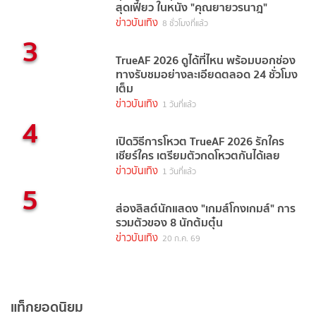
สุดเฟี้ยว ในหนัง "คุณยายวรนาฎ"
ข่าวบันเทิง
8 ชั่วโมงที่แล้ว
3
TrueAF 2026 ดูได้ที่ไหน พร้อมบอกช่อง
ทางรับชมอย่างละเอียดตลอด 24 ชั่วโมง
เต็ม
ข่าวบันเทิง
1 วันที่แล้ว
4
เปิดวิธีการโหวต TrueAF 2026 รักใคร
เชียร์ใคร เตรียมตัวกดโหวตกันได้เลย
ข่าวบันเทิง
1 วันที่แล้ว
5
ส่องลิสต์นักแสดง "เกมส์โกงเกมส์" การ
รวมตัวของ 8 นักต้มตุ๋น
ข่าวบันเทิง
20 ก.ค. 69
แท็กยอดนิยม