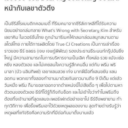
หน้ากับเลขาตัวตึง
เป็นซีรีส์โรแมนติกคอมเมดี้ ที่รีเมคมาจากซีรีส์เกาหลีที่ได้รับความ
นิยมอย่างถล่มทลาย What's Wrong with Secretary Kim สำหรับ
เลขาคิม ในเวอร์ชั่นไทย ถูกนำมารีเมคให้กลมกล่อมสนุกสนานตาม
สไตล์ไทย ภายใต้การผลิตโดย True CJ Creations เป็นการเล่าเรื่อง
ราวของ ธีร์ ชลธร (เจษ เจษฎ์พิพัฒ) รองประธานธีระนนท์กรุ๊ปอันยิ่ง
ใหญ่ มีความสามารถในการบริหารงานเป็นเลิศ ทั้งหล่อ รวย แม้จะเย่อ
หยิ่ง หลงตัวเอง และไม่เคยสนใจความรู้สึกคนอื่น แต่กับ พรีม พริ
มาลา (บัว นลินทิพย์) เลขาแสนสวย เก่ง มากฝีมือที่แสนขยัน แสน
อดทน พวกเขาทั้งสองทํางานมาด้วยกันยาวนานถึง 9 ปีเต็ม แต่แล้ว
วันหนึ่ง พรีม ก็มาขอลาออกจากตําแหน่งนี้ไปเสียดื้อ ๆ เพื่อไปตามหา
ตัวตนของตัวเอง ธีร์ที่ได้รู้ก็ถึงกับช็อก และไม่เข้าใจว่าทําไมพรีมถึง
ต้องทิ้งเจ้านายที่สุดแสนจะเพอร์เฟกต์อย่างเขาไป ธีร์จึงพยายาม ทํา
ทุกวิถีทาง เพื่อรั้งพรีมเอาไว้ด้วยเหตุผลของงาน สุดท้ายต่างรับรู้ว่า
เหตุผลที่แท้จริงคือความรักที่มีต่อกันมาตั้งนานแล้ว