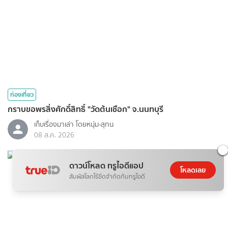
ท่องเที่ยว
กราบขอพรสิ่งศักดิ์สิทธิ์ "วัดต้นเชือก" จ.นนทบุรี
เก็บเรื่องมาเล่า โดยหนุ่ม-สุทน
08 ส.ค. 2026
ดาวน์โหลด ทรูไอดีแอป
โหลดเลย
สัมผัสโลกไร้ขีดจำกัดกับทรูไอดี