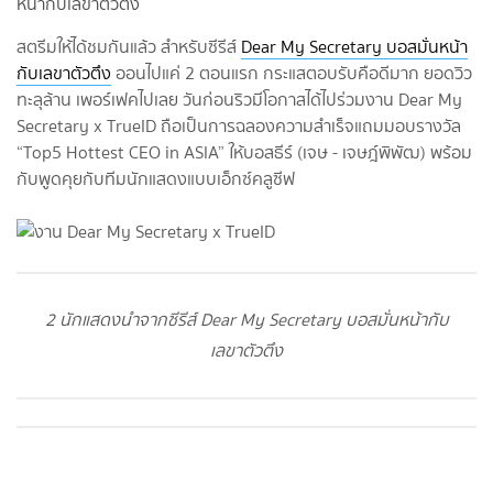
สตรีมให้ได้ชมกันแล้ว สำหรับซีรีส์
Dear My Secretary บอสมั่นหน้า
กับเลขาตัวตึง
ออนไปแค่ 2 ตอนแรก กระแสตอบรับคือดีมาก ยอดวิว
ทะลุล้าน เพอร์เฟคไปเลย วันก่อนริวมีโอกาสได้ไปร่วมงาน Dear My
Secretary x TrueID ถือเป็นการฉลองความสำเร็จแถมมอบรางวัล
“Top5 Hottest CEO in ASIA” ให้บอสธีร์ (เจษ - เจษฎ์พิพัฒ) พร้อม
กับพูดคุยกับทีมนักแสดงแบบเอ็กซ์คลูซีฟ
2 นักแสดงนำจากซีรีส์ Dear My Secretary บอสมั่นหน้ากับ
เลขาตัวตึง