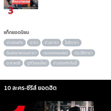
3
แท็กยอดนิยม
ข่าวบันเทิง
ดารา
ข่าวดารา
ไอจีดารา
อินสตราแกรมดารา
recommended
ประวัติดารา
ดาราเดลี่
ดูทีวีออนไลน์
ข่าวบันเทิงวันนี้
10 ละคร-ซีรีส์ ยอดฮิต