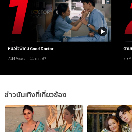
หมอใจพิเศษ Good Doctor
ตามห
71M
Views
7.8M
11 ต.ค. 67
ข่าวบันเทิงที่เกี่ยวข้อง