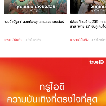
“นนนี่ ณัฐชา” อวดท้องลูกสามสวยแซ่บเว่อร์
ปล่อยทีเซอร์ “อุบัติรักเกาะ
สาม “พาย-ริว” จับคู่เคมีใหม
ดาราเดลี่บันเทิง
ดาราเดลี่บันเทิง
3 ชั่วโมงที่แล้ว
4 ชั่วโมงที่แล้