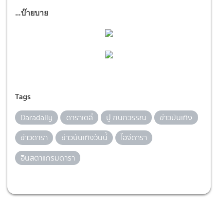
…
บ๊ายบาย
Tags
Daradaily
ดาราเดลี่
ปู กนกวรรณ
ข่าวบันเทิง
ข่าวดารา
ข่าวบันเทิงวันนี้
ไอจีดารา
อินสตาแกรมดารา