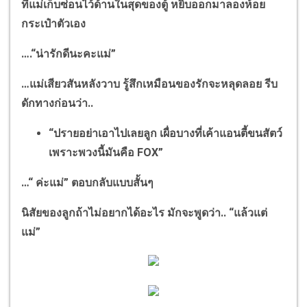
ที่แม่เก็บซ่อนไว้ด้านในสุดของตู้ หยิบออกมาลองห้อย
กระเป๋าตัวเอง
….“
น่ารักดีนะคะแม่
”
…
แม่เสียวสันหลังวาบ รู้สึกเหมือนของรักจะหลุดลอย รีบ
ดักทางก่อนว่า..
“
ปรายอย่าเอาไปเลยลูก เผื่อบางที่เค้าแอนตี้ขนสัตว์
เพราะพวงนี้มันคือ
FOX”
…“
ค่ะแม่
”
ตอบกลับแบบสั้นๆ
นิสัยของลูกถ้าไม่อยากได้อะไร มักจะพูดว่า..
“
แล้วแต่
แม่
”