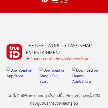
THE NEXT WORLD-CLASS SMART
ENTERTAINMENT
อีกขั้นของความบันเทิงระดับโลกตรงใจคุณ
วันนี้
ดู
สิทธิพิเศษ
อ่าน
เกม
ตาตั้ง
ช้อปปิ้ง
แพ็กเกจ
กล่องทรูไอดีทีวี
คอมมูนิตี้
บริการช่วยเหลือทรูไอดี