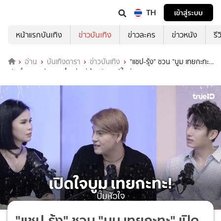
TH
เข้าสู่ระบบ
หน้าแรกบันเทิง
ข่าวบันเทิง
ข่าวละคร
ข่าวหนัง
รี
อ่าน
บันเทิงดารา
ข่าวบันเทิง
"แชป-รุ้ง" ชวน "บูม เทยกะทะ"
เปิดเรื่องราวชีวิตสุดย่ำแย่ แต่ฮึดกลับมาสู้ใหม่
"แชป-รุ้ง" ชวน "บูม เทยกะทะ" เปิด