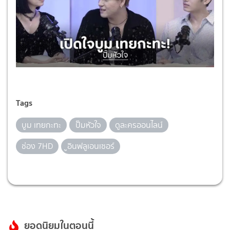
Tags
บูม เทยกะทะ
ปั๊มหัวใจ
ดูละครออนไลน์
ช่อง 7HD
ูอินฟลูเอนเซอร์
ยอดนิยมในตอนนี้