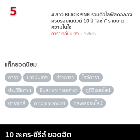
5
4 สาว BLACKPINK รวมตัวไลฟ์สดฉลอง
ครบรอบเดบิวต์ 10 ปี “ลิซ่า” ร่ายยาว
ความในใจ
ดาราเดลี่บันเทิง
1 วันที่แล้ว
แท็กยอดนิยม
ดารา
ข่าวบันเทิง
ข่าวดารา
ไอจีดารา
ประวัติดารา
อินสตราแกรมดารา
ดูทีวีออนไลน์
ดาราเดลี่
recommended
ดูละครออนไลน์
10 ละคร-ซีรีส์ ยอดฮิต