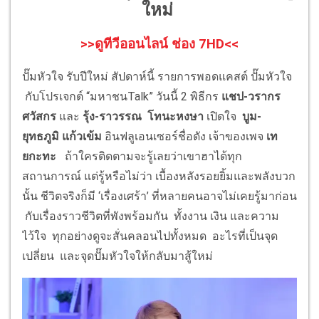
ใหม่
>>ดูทีวีออนไลน์ ช่อง 7HD<<
ปั๊มหัวใจ รับปีใหม่ สัปดาห์นี้ รายการพอดแคสต์ ปั๊มหัวใจ
กับโปรเจกต์ “มหาชนTalk” วันนี้ 2 พิธีกร
แชป-วรากร
ศวัสกร
และ
รุ้ง-ราวรรณ โทนะหงษา
เปิดใจ
บูม-
ยุทธภูมิ แก้วเข้ม
อินฟลูเอนเซอร์ชื่อดัง เจ้าของเพจ
เท
ยกะทะ
ถ้าใครติดตามจะรู้เลยว่าเขาฮาได้ทุก
สถานการณ์ แต่รู้หรือไม่ว่า เบื้องหลังรอยยิ้มและพลังบวก
นั้น ชีวิตจริงก็มี ‘เรื่องเศร้า’ ที่หลายคนอาจไม่เคยรู้มาก่อน
กับเรื่องราวชีวิตที่พังพร้อมกัน ทั้งงาน เงิน และความ
ไว้ใจ ทุกอย่างดูจะสั่นคลอนไปทั้งหมด อะไรที่เป็นจุด
เปลี่ยน และจุดปั๊มหัวใจให้กลับมาสู้ใหม่