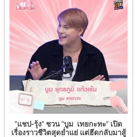
"แชป-รุ้ง" ชวน "บูม เทยกะทะ" เปิด
เรื่องราวชีวิตสุดย่ำแย่ แต่ฮึดกลับมาสู้