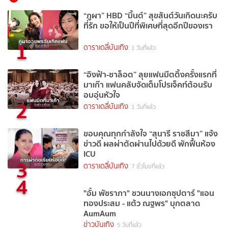
“ภูผา” HBD “มิ้นต์” สุขสันต์วันเกิดนะครับ
ที่รัก ขอให้เป็นปีที่พิเศษที่สุดอีกปีของเรา
1
ดาราเดลี่บันเทิง
1 วันที่แล้ว
“อิงฟ้า-ชาล็อต” ลุยแฟนมีตติ้งครั้งแรกที่
มาเก๊า แฟนคลับจัดเต็มโปรเจ็คท์ต้อนรับ
อบอุ่นหัวใจ
2
ดาราเดลี่บันเทิง
1 วันที่แล้ว
ขอบคุณทุกกำลังใจ “สุนารี ราชสีมา” แจ้ง
ข่าวดี ผลผ่าตัดผ่านไปด้วยดี พักฟื้นห้อง
ICU
3
ดาราเดลี่บันเทิง
7 ชั่วโมงที่แล้ว
4
"อั้ม พัชราภา" ชวนนางเอกซุปตาร์ "แอน
ทองประสม - แต้ว ณฐพร" บุกตลาด
AumAum
ข่าวบันเทิง
5 วันที่แล้ว