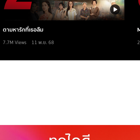
ตามหารักที่เธอลืม
7.7M
Views
11 พ.ย. 68
2