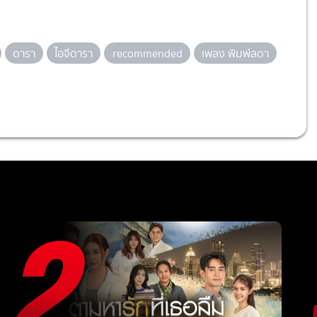
ดารา
ไอจีดารา
recommended
เพลง พิมพ์ลดา