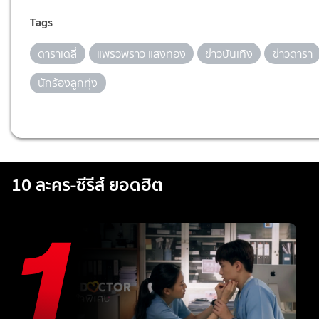
Tags
ดาราเดลี่
แพรวพราว แสงทอง
ข่าวบันเทิง
ข่าวดารา
นักร้องลูกทุ่ง
10 ละคร-ซีรีส์ ยอดฮิต