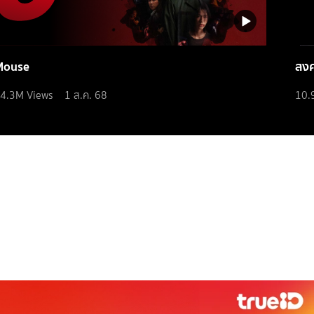
Mouse
สง
4.3M
Views
1 ส.ค. 68
10.