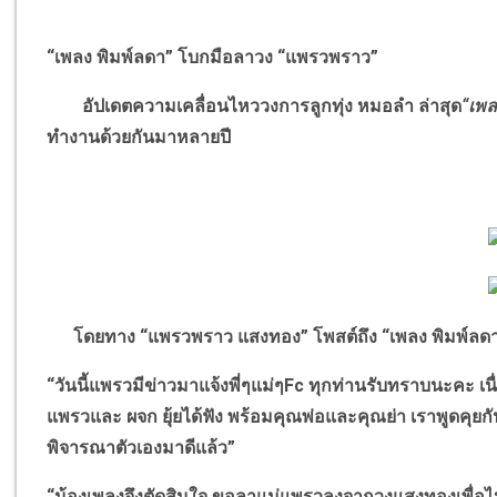
“
เพลง พิมพ์ลดา
”
โบกมือลาวง
“
แพรวพราว
”
อัปเดตความเคลื่อนไหววงการลูกทุ่ง หมอลำ ล่าสุด
“
เพล
ทำงานด้วยกันมาหลายปี
โดยทาง
“
แพรวพราว แสงทอง
”
โพสต์ถึง
“
เพลง พิมพ์ลด
“
วันนี้แพรวมีข่าวมาแจ้งพี่ๆแม่ๆ
Fc
ทุกท่านรับทราบนะคะ เน
แพรวและ ผจก ยุ้ยได้ฟัง พร้อมคุณพ่อและคุณย่า เราพูดคุย
พิจารณาตัวเองมาดีแล้ว
”
“
น้องเพลงจึงตัดสินใจ ขอลาแม่แพรวลงจากวงแสงทองเพื่อไปพ