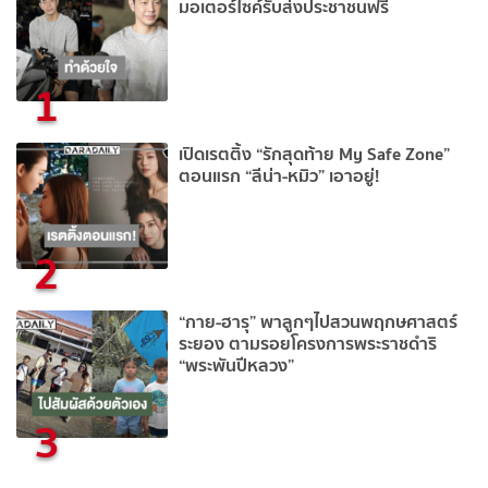
มอเตอร์ไซค์รับส่งประชาชนฟรี
1
เปิดเรตติ้ง “รักสุดท้าย My Safe Zone”
ตอนแรก “ลีน่า-หมิว” เอาอยู่!
2
“กาย-ฮารุ” พาลูกๆไปสวนพฤกษศาสตร์
ระยอง ตามรอยโครงการพระราชดำริ
“พระพันปีหลวง”
3