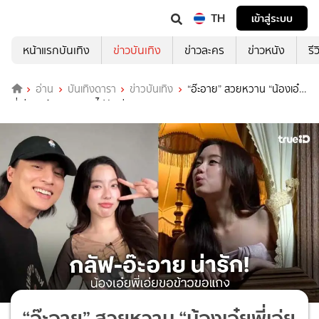
TH
เข้าสู่ระบบ
หน้าแรกบันเทิง
ข่าวบันเทิง
ข่าวละคร
ข่าวหนัง
รี
อ่าน
บันเทิงดารา
ข่าวบันเทิง
“อ๊ะอาย” สวยหวาน “น้องเอ๋ย
พี่เอ่ยขอข้าวขอแกง” ไปกันต่อ!
“อ๊ะอาย” สวยหวาน “น้องเอ๋ยพี่เอ่ย