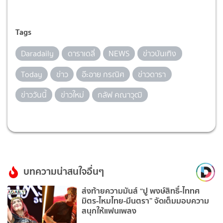
Tags
Daradaily
ดาราเดลี่
NEWS
ข่าวบันเทิง
Today
ข่าว
อ๊ะอาย กรณิศ
ข่าวดารา
ข่าววันนี้
ข่าวใหม่
กลัฟ คณาวุฒิ
บทความน่าสนใจอื่นๆ
ส่งท้ายความมันส์ “ปู พงษ์สิทธิ์-ไททศ
มิตร-ไหมไทย-มีนตรา” จัดเต็มมอบความ
สนุกให้แฟนเพลง