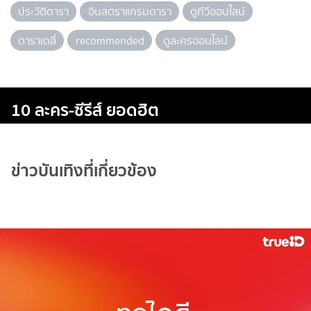
ประวัติดารา
อินสตราแกรมดารา
ดูทีวีออนไลน์
ดาราเดลี่
recommended
ดูละครออนไลน์
10 ละคร-ซีรีส์ ยอดฮิต
ข่าวบันเทิงที่เกี่ยวข้อง