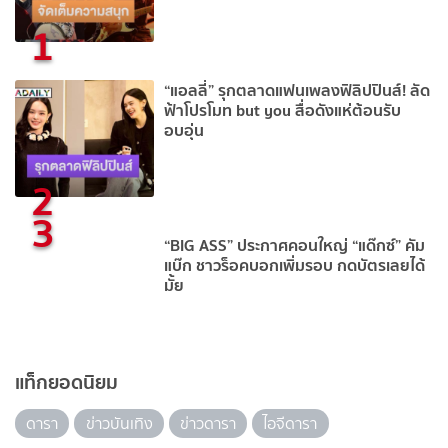
1
“แอลลี่” รุกตลาดแฟนเพลงฟิลิปปินส์! ลัด
ฟ้าโปรโมท but you สื่อดังแห่ต้อนรับ
อบอุ่น
2
3
“BIG ASS” ประกาศคอนใหญ่ “แด๊กซ์” คัม
แบ๊ก ชาวร็อคบอกเพิ่มรอบ กดบัตรเลยได้
มั้ย
แท็กยอดนิยม
ดารา
ข่าวบันเทิง
ข่าวดารา
ไอจีดารา