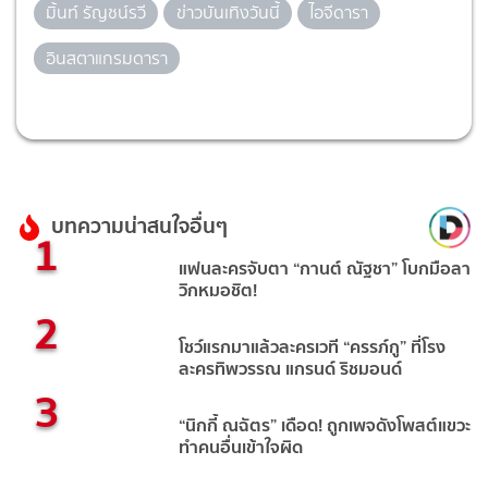
มิ้นท์ รัญชน์รวี
ข่าวบันเทิงวันนี้
ไอจีดารา
อินสตาแกรมดารา
บทความน่าสนใจอื่นๆ
1
แฟนละครจับตา “กานต์ ณัฐชา” โบกมือลา
วิกหมอชิต!
2
โชว์แรกมาแล้วละครเวที “ครรภ์กู” ที่โรง
ละครทิพวรรณ แกรนด์ ริชมอนด์
3
“นิกกี้ ณฉัตร” เดือด! ถูกเพจดังโพสต์แขวะ
ทำคนอื่นเข้าใจผิด