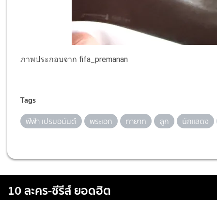
ภาพประกอบจาก fifa_premanan
Tags
ฟีฟ่า เปรมอนันต์
พระเอก
ทายาท
ลูก
นักแสดง
10 ละคร-ซีรีส์ ยอดฮิต