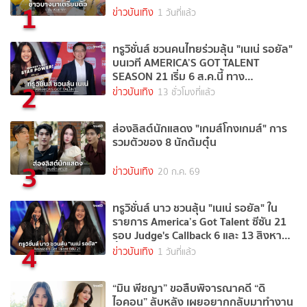
1
ข่าวบันเทิง
1 วันที่แล้ว
ทรูวิชั่นส์ ชวนคนไทยร่วมลุ้น "เนเน่ รอยัล"
บนเวที AMERICA’S GOT TALENT
SEASON 21 เริ่ม 6 ส.ค.นี้ ทาง
2
TrueVisions NOW
ข่าวบันเทิง
13 ชั่วโมงที่แล้ว
ส่องลิสต์นักแสดง "เกมส์โกงเกมส์" การ
รวมตัวของ 8 นักต้มตุ๋น
3
ข่าวบันเทิง
20 ก.ค. 69
ทรูวิชั่นส์ นาว ชวนลุ้น "เนเน่ รอยัล" ใน
รายการ America’s Got Talent ซีซัน 21
รอบ Judge's Callback 6 และ 13 สิงหาคม
4
นี้
ข่าวบันเทิง
1 วันที่แล้ว
“มิน พีชญา” ขอสืบพิจารณาคดี “ดิ
ไอคอน” ลับหลัง เผยอยากกลับมาทำงาน