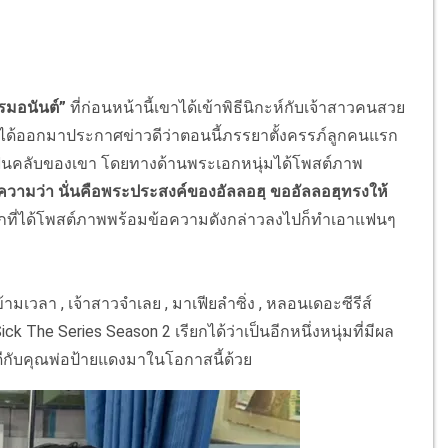
ปรมอนันต์”
ที่ก่อนหน้านี้เขาได้เข้าพิธีนิกะห์กับเจ้าสาวคนสวย
จ้าตัวได้ออกมาประกาศข่าวดีว่าตอนนี้ภรรยาตั้งครรภ์ลูกคนแรก
ะแฟนคลับของเขา โดยทางด้านพระเอกหนุ่มได้โพสต์ภาพ
มว่า นั่นคือพระประสงค์ของอัลลอฮฺ ขออัลลอฮฺทรงให้
กที่ได้โพสต์ภาพพร้อมข้อความดังกล่าวลงไปก็ทำเอาแฟนๆ
้ามเวลา , เจ้าสาวจำเลย , มาเฟียลำซิ่ง , หลอนเดอะซีรีส์
Sick The Series Season 2 เรียกได้ว่าเป็นอีกหนึ่งหนุ่มที่มีผล
ับคุณพ่อป้ายแดงมาในโอกาสนี้ด้วย