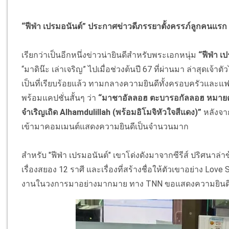
“ฟีฟ่า เปรมอนันต์” ประกาศข่าวดีภรรยาตั้งครรภ์ลูกคนแรก
เรียกว่าเป็นอีกหนึ่งข่าวน่ายินดีสำหรับพระเอกหนุ่ม
“ฟีฟ่า เ
“มาดิน๊ะ เล่าเจริญ” ไปเมื่อช่วงต้นปี 67 ที่ผ่านมา ล่าสุดเ
เป็นที่เรียบร้อยแล้ว ทามกลางความยินดีทั้งครอบครัวแล
พร้อมแคปชั่นสั้นๆ ว่า
“มาชาอัลลอฮ ตะบารอกัลลอฮ หมายควา
จำเริญเถิด Alhamdulillah (พร้อมอิโมจิหัวใจสีแดง)”
หลังจา
เข้ามาคอมเมนต์แสดงความยินดีเป็นจำนวนมาก
สำหรับ "ฟีฟ่า เปรมอนันต์" เขาโด่งดังมาจากซีรีส์ ปริศนาล่าข
เรื่องสยอง 12 ราศี และเรื่องที่สร้างชื่อให้ตัวเขาอย่าง Love 
งานในวงการมาอย่างมากมาย ทาง TNN ขอแสดงความยินดีก