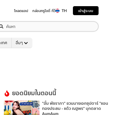
TH
เข้าสู่ระบบ
โหลดแอป
กล่องทรูไอดี ทีวี
ระเทศ
อื่นๆ
ยอดนิยมในตอนนี้
"อั้ม พัชราภา" ชวนนางเอกซุปตาร์ "แอน
ทองประสม - แต้ว ณฐพร" บุกตลาด
AumAum