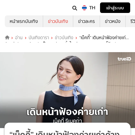
TH
เข้าสู่ระบบ
หน้าแรกบันเทิง
ข่าวบันเทิง
ข่าวละคร
ข่าวหนัง
รี
อ่าน
บันเทิงดารา
ข่าวบันเทิง
“เบ็คกี้” เดินหน้าฟ้องค่ายเก่า
ค้างค่าตัว 20 ล้าน รับเป็นบทเรียนครั้งใหญ่ เผยอินบท “แนนโน๊ะ” จัดจน
แววตาสดใสหาย
“เบ็คกี้” เดินหน้าฟ้องค่ายเก่าค้าง