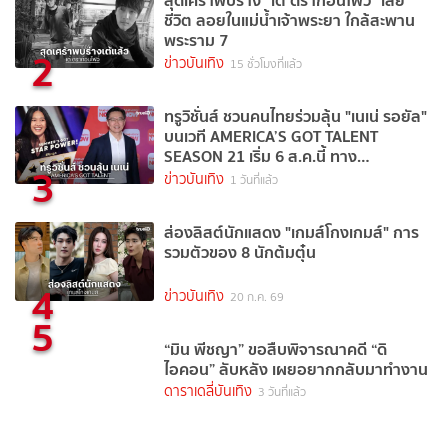
ชีวิต ลอยในแม่น้ำเจ้าพระยา ใกล้สะพาน
พระราม 7
2
ข่าวบันเทิง
15 ชั่วโมงที่แล้ว
ทรูวิชั่นส์ ชวนคนไทยร่วมลุ้น "เนเน่ รอยัล"
บนเวที AMERICA’S GOT TALENT
SEASON 21 เริ่ม 6 ส.ค.นี้ ทาง
3
TrueVisions NOW
ข่าวบันเทิง
1 วันที่แล้ว
ส่องลิสต์นักแสดง "เกมส์โกงเกมส์" การ
รวมตัวของ 8 นักต้มตุ๋น
4
ข่าวบันเทิง
20 ก.ค. 69
5
“มิน พีชญา” ขอสืบพิจารณาคดี “ดิ
ไอคอน” ลับหลัง เผยอยากกลับมาทำงาน
ดาราเดลี่บันเทิง
3 วันที่แล้ว