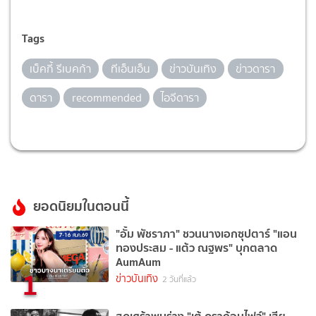
Tags
เบ็คกี้ รีเบคก้า
ทีเอ็นเอ็น
ข่าวบันเทิง
ข่าวดารา
ดารา
recommended
ไอจีดารา
ยอดนิยมในตอนนี้
"อั้ม พัชราภา" ชวนนางเอกซุปตาร์ "แอน
ทองประสม - แต้ว ณฐพร" บุกตลาด
AumAum
1
ข่าวบันเทิง
2 วันที่แล้ว
สุดเศร้าพบร่าง "เต้ ดราก้อนไฟว์" เสีย