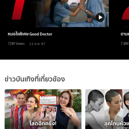
หมอใจพิเศษ Good Doctor
ตามห
71M
Views
7.8M
11 ต.ค. 67
ข่าวบันเทิงที่เกี่ยวข้อง