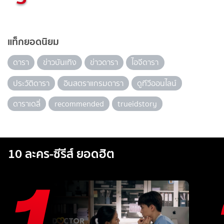
แท็กยอดนิยม
ดารา
ข่าวบันเทิง
ข่าวดารา
ไอจีดารา
ประวัติดารา
อินสตราแกรมดารา
ดูทีวีออนไลน์
ดาราเดลี่
recommended
trueidstory
10 ละคร-ซีรีส์ ยอดฮิต