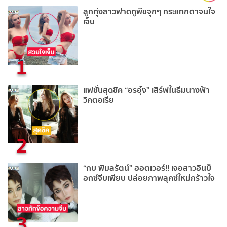
ลูกทุ่งสาวฟาดทูพีชจุกๆ กระแทกตาจนใจ
เจ็บ
1
แฟชั่นสุดชิค “อรอุ๋ง” เสิร์ฟในธีมนางฟ้า
วิคตอเรีย
2
“กบ พิมลรัตน์” ฮอตเวอร์!! เจอสาวอินบ็
อกซ์จีบเพียบ ปล่อยภาพลุคซ์ใหม่กร้าวใจ
3