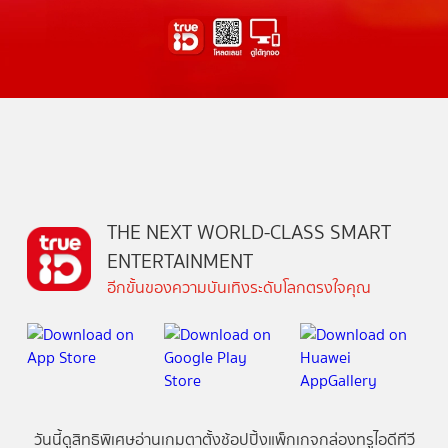
THE NEXT WORLD-CLASS SMART
ENTERTAINMENT
อีกขั้นของความบันเทิงระดับโลกตรงใจคุณ
วันนี้
ดู
สิทธิพิเศษ
อ่าน
เกม
ตาตั้ง
ช้อปปิ้ง
แพ็กเกจ
กล่องทรูไอดีทีวี