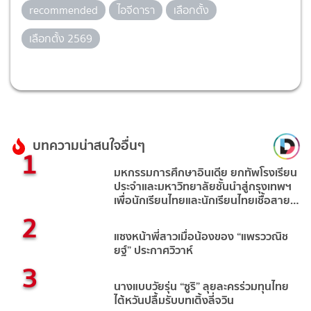
recommended
ไอจีดารา
เลือกตั้ง
เลือกตั้ง 2569
บทความน่าสนใจอื่นๆ
1
มหกรรมการศึกษาอินเดีย ยกทัพโรงเรียน
ประจำและมหาวิทยาลัยชั้นนำสู่กรุงเทพฯ
เพื่อนักเรียนไทยและนักเรียนไทยเชื้อสาย
2
อินเดีย
แซงหน้าพี่สาวเมื่อน้องของ “แพรววณิช
ยฐ์” ประกาศวิวาห์
3
นางแบบวัยรุ่น “ซูริ” ลุยละครร่วมทุนไทย
ไต้หวันปลื้มรับบทเติ้งลี่จวิน