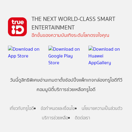
THE NEXT WORLD-CLASS SMART
ENTERTAINMENT
อีกขั้นของความบันเทิงระดับโลกตรงใจคุณ
วันนี้
ดู
สิทธิพิเศษ
อ่าน
เกม
ตาตั้ง
ช้อปปิ้ง
แพ็กเกจ
กล่องทรูไอดีทีวี
คอมมูนิตี้
บริการช่วยเหลือทรูไอดี
เกี่ยวกับทรูไอดี
ข้อกำหนดและเงื่อนไข
นโยบายความเป็นส่วนตัว
บริการช่วยเหลือ
ติดต่อเรา