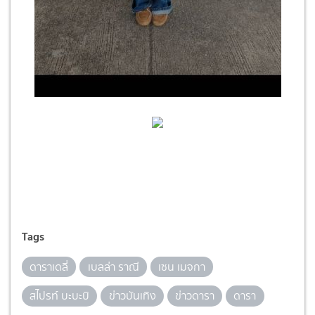
Tags
ดาราเดลี่
เบลล่า ราณี
เซน เมจกา
สไปรท์ บะบะบิ
ข่าวบันเทิง
ข่าวดารา
ดารา