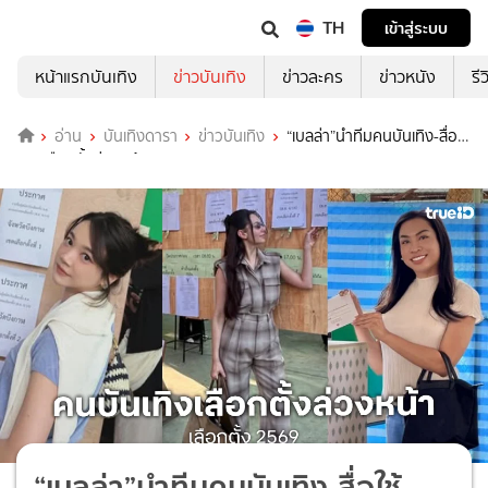
TH
เข้าสู่ระบบ
หน้าแรกบันเทิง
ข่าวบันเทิง
ข่าวละคร
ข่าวหนัง
รี
อ่าน
บันเทิงดารา
ข่าวบันเทิง
“เบลล่า”นำทีมคนบันเทิง-สื่อใช้
สิทธิเลือกตั้งล่วงหน้า
“เบลล่า”นำทีมคนบันเทิง-สื่อใช้