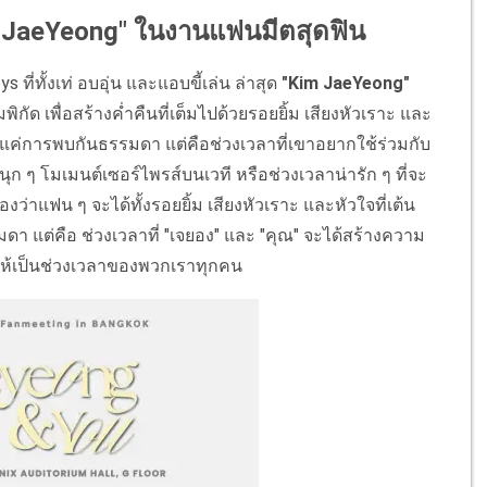
im JaeYeong" ในงานแฟนมีตสุดฟิน
่ทั้งเท่ อบอุ่น และแอบขี้เล่น ล่าสุด
"Kim JaeYeong"
กัด เพื่อสร้างค่ำคืนที่เต็มไปด้วยรอยยิ้ม เสียงหัวเราะ และ
้มีแค่การพบกันธรรมดา แต่คือช่วงเวลาที่เขาอยากใช้ร่วมกับ
ุก ๆ โมเมนต์เซอร์ไพรส์บนเวที หรือช่วงเวลาน่ารัก ๆ ที่จะ
งว่าแฟน ๆ จะได้ทั้งรอยยิ้ม เสียงหัวเราะ และหัวใจที่เต้น
มดา แต่คือ ช่วงเวลาที่ "เจยอง" และ "คุณ" จะได้สร้างความ
จให้เป็นช่วงเวลาของพวกเราทุกคน