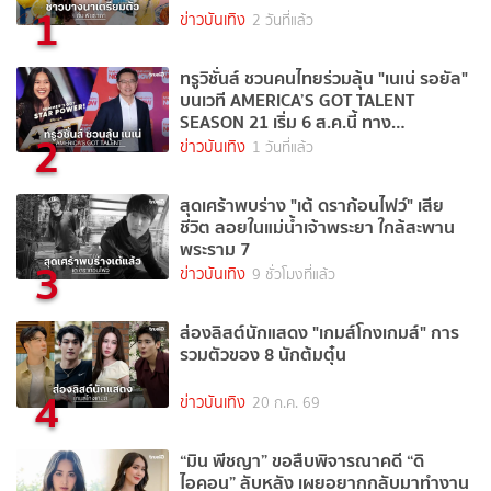
1
ข่าวบันเทิง
2 วันที่แล้ว
ทรูวิชั่นส์ ชวนคนไทยร่วมลุ้น "เนเน่ รอยัล"
บนเวที AMERICA’S GOT TALENT
SEASON 21 เริ่ม 6 ส.ค.นี้ ทาง
2
TrueVisions NOW
ข่าวบันเทิง
1 วันที่แล้ว
สุดเศร้าพบร่าง "เต้ ดราก้อนไฟว์" เสีย
ชีวิต ลอยในแม่น้ำเจ้าพระยา ใกล้สะพาน
พระราม 7
3
ข่าวบันเทิง
9 ชั่วโมงที่แล้ว
ส่องลิสต์นักแสดง "เกมส์โกงเกมส์" การ
รวมตัวของ 8 นักต้มตุ๋น
4
ข่าวบันเทิง
20 ก.ค. 69
“มิน พีชญา” ขอสืบพิจารณาคดี “ดิ
ไอคอน” ลับหลัง เผยอยากกลับมาทำงาน