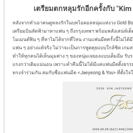
เตรียมตกหลุมรักอีกครั้งกับ "K
หลังจากทำเอาคนดูหลงรักในบทไอดอลหนุ่มแห่งวง Gold Boys ที
เตรียมบินลัดฟ้ามาหาแฟน ๆ ถึงกรุงเทพฯ พร้อมพลังเสน่ห์เต็มพิ
โมเมนต์ฟิน ๆ ที่หาไม่ได้จากที่ไหน งานแฟนมีตครั้งนี้ไม่ได
แฟน ๆ อย่างแท้จริง ไม่ว่าจะเป็นการพูดคุยแบบใกล้ชิด เกมสน
ทำให้ทุกคนได้เห็นมุมต่าง ๆ ของหนุ่มเจยองแบบเต็มอิ่ม รับรอ
แรงกว่าเดิมแน่นอน เพราะค่ำคืนนี้ไม่ได้มีแค่แฟนมีตติ้งธรร
ทรงจำร่วมกัน สมกับชื่อแฟนมีต <Jaeyeong & You> ที่ตั้งใ