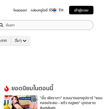
TH
เข้าสู่ระบบ
โหลดแอป
กล่องทรูไอดี ทีวี
ระเทศ
อื่นๆ
ยอดนิยมในตอนนี้
"อั้ม พัชราภา" ชวนนางเอกซุปตาร์ "แอน
ทองประสม - แต้ว ณฐพร" บุกตลาด
AumAum