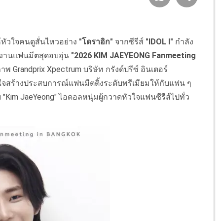
้หัวใจคนดูสั่นไหวอย่าง
"โดราอิก"
จากซีรีส์
"IDOL I"
กำลัง
บงานแฟนมีตสุดอบอุ่น
"2026 KIM JAEYEONG Fanmeeting
าพ Grandprix Xpectrum บริษัท กรังด์ปรีซ์ อินเตอร์
งใจสร้างประสบการณ์แฟนมีตติ้งระดับพรีเมียมให้กับแฟน ๆ
Kim JaeYeong" ไอดอลหนุ่มผู้กวาดหัวใจแฟนซีรีส์ไปทั่ว