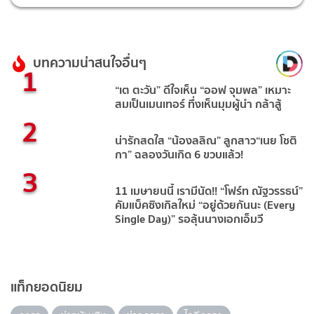
บทความน่าสนใจอื่นๆ
1
“เต ตะวัน” ดีใจเห็น “ออฟ จุมพล” เหมาะ
สมเป็นเมนเทอร์ ทึ่งเห็นมุมผู้นำ กล้าสู้
2
น่ารักสดใส “น้องลลิณ” ลูกสาว“เนย โชติ
กา” ฉลองวันเกิด 6 ขวบแล้ว!
3
11 เมษายนนี้ เรามีนัด!! “โฟร์ท ณัฐวรรธน์”
คัมแบ็คซิงเกิลใหม่ “อยู่ด้วยกันนะ (Every
Single Day)” รอลุ้นนางเอกเอ็มวี
แท็กยอดนิยม