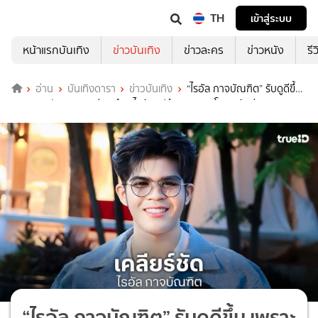
TH
เข้าสู่ระบบ
หน้าแรกบันเทิง
ข่าวบันเทิง
ข่าวละคร
ข่าวหนัง
รี
อ่าน
บันเทิงดารา
ข่าวบันเทิง
“ไรอัล กาจบัณฑิต” รับดูดีขึ้น
เพราะดูแลตัวเอง เผยก่อนทำอะไรต้องปรึกษาหมอดูโหงวเฮ้งก่อน
“ไรอัล กาจบัณฑิต” รับดูดีขึ้น เพราะ