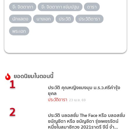
จ๊ะ จิตตาภา
จ๊ะ จิตตาภา แจ่มปฐม
ดารา
นักแสดง
นางเอก
ประวัติ
ประวัติดารา
พระเอก
ยอดนิยมในตอนนี้
1
ประวัติ คุณหญิงแมงมุม ม.ร.ว.ศรีคำรุ้ง
ยุคล
ประวัติดารา
23 เม.ย. 69
2
ประวัติ บลอสซั่ม The Face หรือ บลอสซั่ม
ชนัญชิดา หรือ ชนัญชิดา รุ่งเพชรรัตน์
หนึ่งในสมาชิกวง 2021ราตรี จีนี่ จ๋า