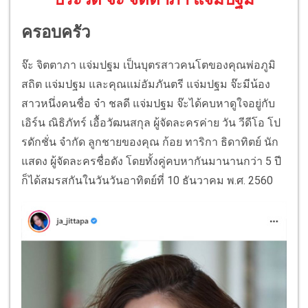
ครอบครัว
จ๊ะ จิตตาภา แจ่มปฐม เป็นบุตรสาวคนโตของคุณพ่อภูมิ
สถิต แจ่มปฐม และคุณแม่อัมภันตรี แจ่มปฐม จ๊ะมีน้อง
สาวหนึ่งคนชื่อ จ๋า ชลดี แจ่มปฐม จ๊ะได้คบหาดูใจอยู่กับ
เอิร์น ณิธิภัทร์ เอื้อวัฒนสกุล ผู้จัดละครค่าย วัน วีดีโอ โป
รดักชั่น จำกัด ลูกชายของคุณ ก้อย ทาริกา ธิดาทิตย์ นัก
แสดง ผู้จัดละครชื่อดัง โดยทั้งคู่คบหากันมานานกว่า 5 ปี
ก็ได้สมรสกันในวันวันอาทิตย์ที่ 10 ธันวาคม พ.ศ. 2560