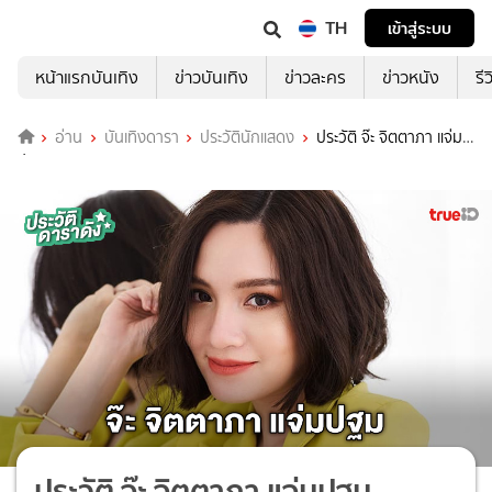
TH
เข้าสู่ระบบ
หน้าแรกบันเทิง
ข่าวบันเทิง
ข่าวละคร
ข่าวหนัง
รี
อ่าน
บันเทิงดารา
ประวัตินักแสดง
ประวัติ จ๊ะ จิตตาภา แจ่ม
ปฐม
ประวัติ จ๊ะ จิตตาภา แจ่มปฐม