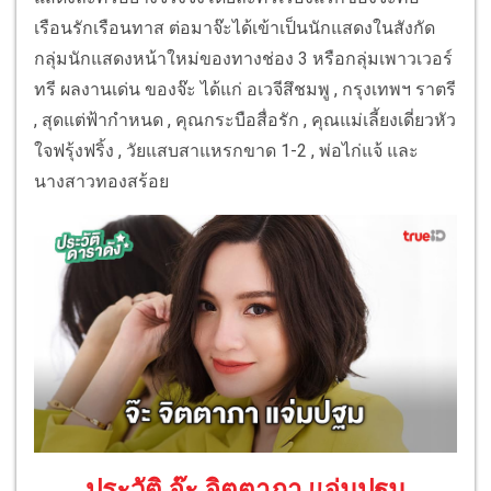
เรือนรักเรือนทาส ต่อมาจ๊ะได้เข้าเป็นนักแสดงในสังกัด
กลุ่มนักแสดงหน้าใหม่ของทางช่อง 3 หรือกลุ่มเพาวเวอร์
ทรี ผลงานเด่น ของจ๊ะ ได้แก่ อเวจีสึชมพู , กรุงเทพฯ ราตรี
, สุดแต่ฟ้ากำหนด , คุณกระบือสื่อรัก , คุณแม่เลี้ยงเดี่ยวหัว
ใจฟรุ้งฟริ้ง , วัยแสบสาแหรกขาด 1-2 , พ่อไก่แจ้ และ
นางสาวทองสร้อย
ประวัติ จ๊ะ จิตตาภา แจ่มปฐม