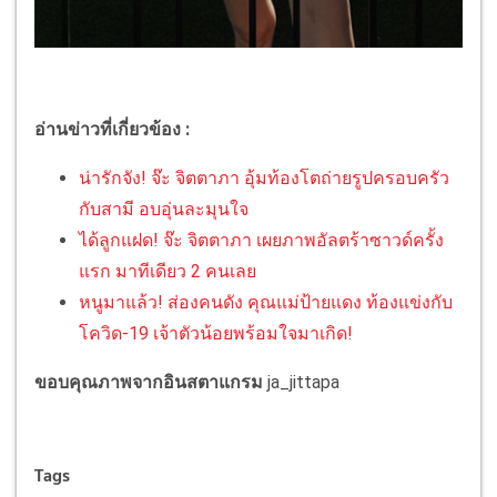
อ่านข่าวที่เกี่ยวข้อง :
น่ารักจัง! จ๊ะ จิตตาภา อุ้มท้องโตถ่ายรูปครอบครัว
กับสามี อบอุ่นละมุนใจ
ได้ลูกแฝด! จ๊ะ จิตตาภา เผยภาพอัลตร้าซาวด์ครั้ง
แรก มาทีเดียว 2 คนเลย
หนูมาแล้ว! ส่องคนดัง คุณแม่ป้ายแดง ท้องแข่งกับ
โควิด-19 เจ้าตัวน้อยพร้อมใจมาเกิด!
ขอบคุณภาพจากอินสตาแกรม
ja_jittapa
Tags