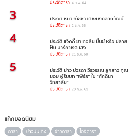
(2021)
ประวัติดารา
4 ก.พ. 64
3
ประวัติ หมิว ณัชชา เตชะมงคลาภิวัฒน์
ประวัติดารา
2 ธ.ค. 68
4
ประวัติ แจ็คกี้ ชาเคอลีน มึ้นช์ หรือ ปลาย
ฝัน มาร์กาเรต เฮง
ประวัติดารา
21 ธ.ค. 68
5
ประวัติ ปาว ปวรดา วีรวรรณ ลูกสาว คุณ
บอย ผู้รับบท "เพิร์ธ" ใน "ศักดินา
วิทยาลัย"
ประวัติดารา
20 ก.พ. 69
แท็กยอดนิยม
ดารา
ข่าวบันเทิง
ข่าวดารา
ไอจีดารา