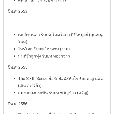
ดิน น้ำ ลม ไฟ รับบท นรากร
ปีพ.ศ. 2553
เขยบ้านนอก รับบท โฉมโสภา ศิริไพบูลย์ (คุณหนู
โฉม)
ไทรโศก รับบท ไทรงาม (งาม)
มนต์รักลูกทุ่ง รับบท ทองกวาว
ปีพ.ศ. 2555
The Sixth Sense สื่อรักสัมผัสหัวใจ รับบท ญาณิน
(ณิน / เจ้จีจ้า)
แม่ยายคงกระพัน รับบท ขวัญข้าว (ขวัญ)
ปีพ.ศ. 2556