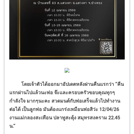
โดยเจ้าตัวได้ออกมาอัปเดตหลังผ่านคืนแรกว่า “คืน
แรกผ่านไปแล้วนะพ่อ จ๊ะและครอบครัวขอบคุณทุกๆ
กำลังใจ มากๆนะคะ สวดมนต์กับพ่อเสร็จแล้วไปทำงาน
ต่อได้ เป็นลูกพ่อ มันต้องแกร่งเหมือนพ่อสิว่ะ 12/04/26
งานแม่กลองสะเทือน ปลาทูสะดุ้ง สมุทรสงคราม 22.45
น.“