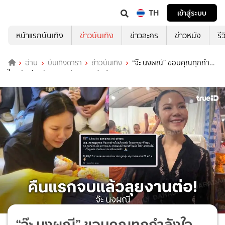
TH
เข้าสู่ระบบ
หน้าแรกบันเทิง
ข่าวบันเทิง
ข่าวละคร
ข่าวหนัง
รี
อ่าน
บันเทิงดารา
ข่าวบันเทิง
“จ๊ะ นงผณี” ขอบคุณทุกกำลัง
ใจ หลังผ่านคืนแรกอาลัย “คุณพ่อประดิษฐ”
“จ๊ะ นงผณี” ขอบคุณทุกกำลังใจ