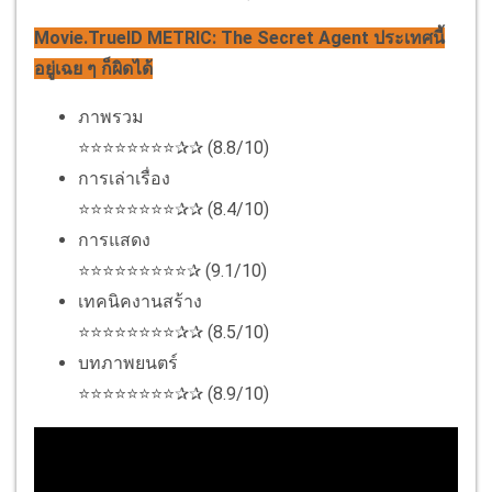
Movie.TrueID METRIC: The Secret Agent ประเทศนี้
อยู่เฉย ๆ ก็ผิดได้
ภาพรวม
⭐⭐⭐⭐⭐⭐⭐⭐✰✰ (8.8/10)
การเล่าเรื่อง
⭐⭐⭐⭐⭐⭐⭐⭐✰✰ (8.4/10)
การแสดง
⭐⭐⭐⭐⭐⭐⭐⭐⭐✰ (9.1/10)
เทคนิคงานสร้าง
⭐⭐⭐⭐⭐⭐⭐⭐✰✰ (8.5/10)
บทภาพยนตร์
⭐⭐⭐⭐⭐⭐⭐⭐✰✰ (8.9/10)