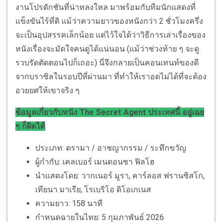
งานโปรดักชันที่น่าหลงใหล มาพร้อมกับทีมนักแสดงที่
แข็งขันไร้ที่ติ แม้ว่าความยาวของหนังกว่า 2 ชั่วโมงครึ่ง
จะเป็นอุปสรรคเล็กน้อย แต่ไว้ใจได้ว่าวิธีการเล่าเรื่องของ
หนังเรื่องจะมัดใจคนดูได้แน่นอน (แม้ว่าช่วงท้าย ๆ จะดู
รวบรัดตัดตอนไปก็เถอะ) นี่จึงกลายเป็นคอนเทนท์ของดี
จากบราซิลในรอบปีที่ผ่านมา ที่ทำให้เราอดไม่ได้ที่จะต้อง
อวยยศให้เขาจริง ๆ
ข้อมูลเกี่ยวกับหนัง The Secret Agent ประเทศนี้ อยู่เฉย
ๆ ก็ผิดได้
ประเภท: ดรามา / อาชญากรรม / ระทึกขวัญ
ผู้กำกับ: เคลเบอร์ เมนดอนซา ฟิลโฮ
นำแสดงโดย: วากเนอร์ มูรา, คาร์ลอส ฟรานซิสโก,
เทียนา มาเรีย, โรเบริโอ ดิโอเกเนส
ความยาว: 158 นาที
กำหนดฉายในไทย: 5 กุมภาพันธ์ 2026