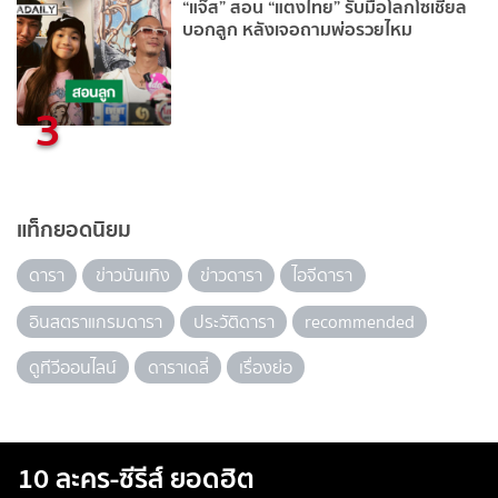
“แจ๊ส” สอน “แตงไทย” รับมือโลกโซเชียล
บอกลูก หลังเจอถามพ่อรวยไหม
3
แท็กยอดนิยม
ดารา
ข่าวบันเทิง
ข่าวดารา
ไอจีดารา
อินสตราแกรมดารา
ประวัติดารา
recommended
ดูทีวีออนไลน์
ดาราเดลี่
เรื่องย่อ
10 ละคร-ซีรีส์ ยอดฮิต