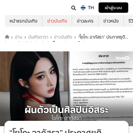
TH
เข้าสู่ระบบ
หน้าแรกบันเทิง
ข่าวบันเทิง
ข่าวละคร
ข่าวหนัง
รี
อ่าน
บันเทิงดารา
ข่าวบันเทิง
“โยโกะ อาภัสรา” ประกาศยุติ
สัญญาค่ายต้นสังกัด ผันตัวเป็นศิลปินอิสระเต็มตัว
“โยโกะ อาภัสรา” ประกาศยุติ