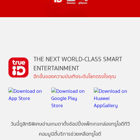
THE NEXT WORLD-CLASS SMART
ENTERTAINMENT
อีกขั้นของความบันเทิงระดับโลกตรงใจคุณ
วันนี้
ดู
สิทธิพิเศษ
อ่าน
เกม
ตาตั้ง
ช้อปปิ้ง
แพ็กเกจ
กล่องทรูไอดีทีวี
คอมมูนิตี้
บริการช่วยเหลือทรูไอดี