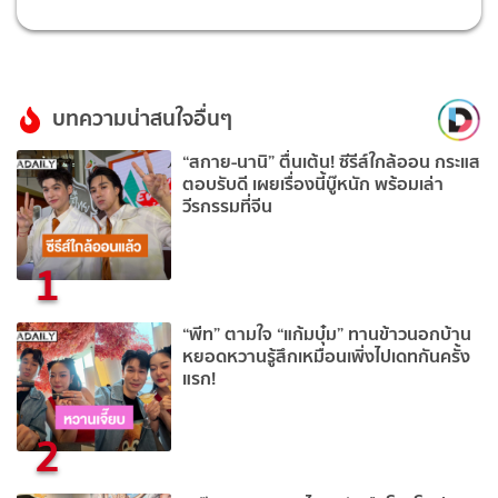
บทความน่าสนใจอื่นๆ
“สกาย-นานิ” ตื่นเต้น! ซีรีส์ใกล้ออน กระแส
ตอบรับดี เผยเรื่องนี้บู๊หนัก พร้อมเล่า
วีรกรรมที่จีน
1
“พีท” ตามใจ “แก้มบุ๋ม” ทานข้าวนอกบ้าน
หยอดหวานรู้สึกเหมือนเพิ่งไปเดทกันครั้ง
แรก!
2