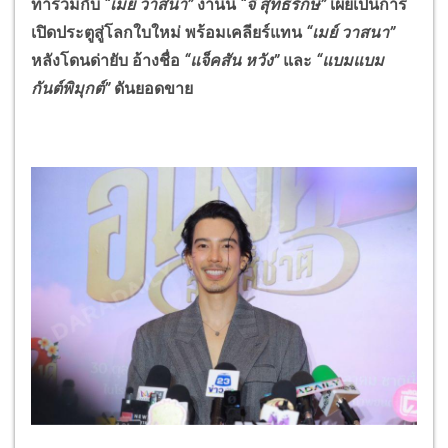
ทำร่วมกับ
“เมย์ วาสนา”
งานนี้
“จี๋ สุทธิรักษ์”
เผยเป็นการ
เปิดประตูสู่โลกใบใหม่ พร้อมเคลียร์แทน
“เมย์ วาสนา”
หลังโดนด่ายับ อ้างชื่อ
“แจ็คสัน หวัง”
และ
“แบมแบม
กันต์พิมุกต์”
ดันยอดขาย