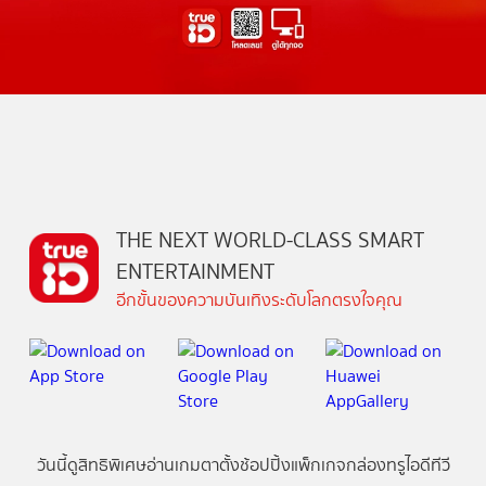
THE NEXT WORLD-CLASS SMART
ENTERTAINMENT
อีกขั้นของความบันเทิงระดับโลกตรงใจคุณ
วันนี้
ดู
สิทธิพิเศษ
อ่าน
เกม
ตาตั้ง
ช้อปปิ้ง
แพ็กเกจ
กล่องทรูไอดีทีวี