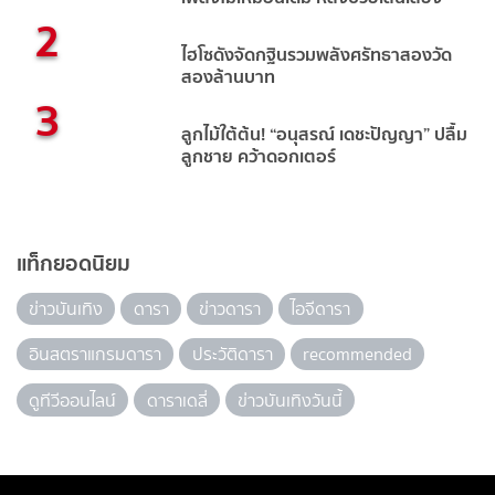
2
ไฮโซดังจัดกฐินรวมพลังศรัทธาสองวัด
สองล้านบาท
3
ลูกไม้ใต้ต้น! “อนุสรณ์ เดชะปัญญา” ปลื้ม
ลูกชาย คว้าดอกเตอร์
แท็กยอดนิยม
ข่าวบันเทิง
ดารา
ข่าวดารา
ไอจีดารา
อินสตราแกรมดารา
ประวัติดารา
recommended
ดูทีวีออนไลน์
ดาราเดลี่
ข่าวบันเทิงวันนี้