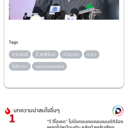
Tags
ดาราเดลี่
จี๋ สุทธิรักษ์
ข่าวดารา
ดารา
ไอจีดารา
recommended
บทความน่าสนใจอื่นๆ
1
“วี วิโอเลต” ไม่บั่นทอนเจอคอมเมนต์ติร้อง
เพลงไม่เหมือนเดิม หลังป่วยเส้นเสียง