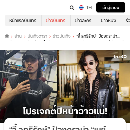
TH
เข้าสู่ระบบ
หน้าแรกบันเทิง
ข่าวบันเทิง
ข่าวละคร
ข่าวหนัง
รี
อ่าน
บันเทิงดารา
ข่าวบันเทิง
“จี๋ สุทธิรักษ์” ป้องดราม่า
“เมย์ วาสนา” อ้างชื่อ “แจ็คสัน หวัง - แบมแบม” ดันยอดขาย เผยโปรเจกต์
ปีหน้าว้าวแน่
“จี๋ สุทธิรักษ์” ป้องดราม่า “เมย์