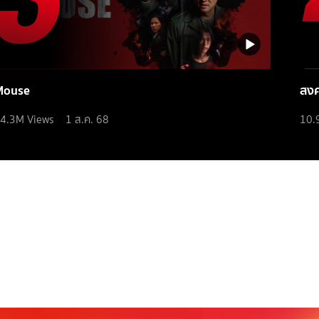
Mouse
สง
4.3M
Views
1 ส.ค. 68
10.