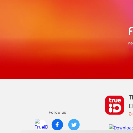
T
E
Follow us
อ