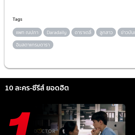
Tags
แพท ณปภา
Daradaily
ดาราเดลี่
ลูกสาว
ข่าวบัน
อินสตาแกรมดารา
10 ละคร-ซีรีส์ ยอดฮิต