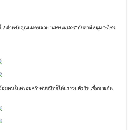
ง
ี่ 2 สำหรับคุณแม่คนสวย
“แพท ณปภา”
กับสามีหนุ่ม
“พี ชา
” พร้อมคนในครอบครัวคนสนิทก็ได้มารวมตัวกัน เพื่อทายกัน