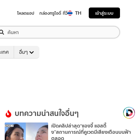
TH
เข้าสู่ระบบ
โหลดแอป
กล่องทรูไอดี ทีวี
ระเทศ
อื่นๆ
บทความน่าสนใจอื่นๆ
เปิดคลิปล่าสุด“แองจี้ แฮสติ้
ง”สถานการณ์ที่คูเวตมีเสียงเตือนบนฟ้า
ตลอด