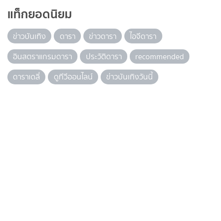
แท็กยอดนิยม
ข่าวบันเทิง
ดารา
ข่าวดารา
ไอจีดารา
อินสตราแกรมดารา
ประวัติดารา
recommended
ดาราเดลี่
ดูทีวีออนไลน์
ข่าวบันเทิงวันนี้