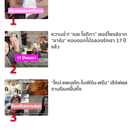
1
หวานฉ่ำ! “เนย โชติกา” เซอร์ไพรส์จาก
“อาร์ม” หอบดอกไม้ฉลองรักเรา 17 ปี
แล้ว
2
“ใหม่-แพนเค้ก-ใบเฟิร์น-พรีม” เสิร์ฟผล
งานรีเมคขึ้นหิ้ง
3