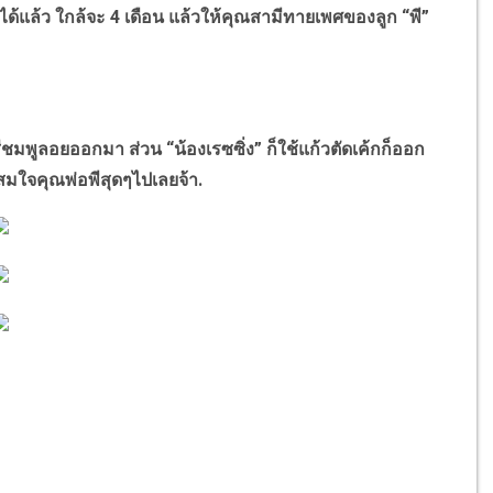
แล้ว ใกล้จะ 4 เดือน แล้วให้คุณสามีทายเพศของลูก “พี”
ชมพูลอยออกมา ส่วน “น้องเรซซิ่ง” ก็ใช้แก้วตัดเค้กก็ออก
 สมใจคุณพ่อพีสุดๆไปเลยจ้า.