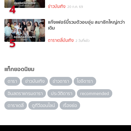
4
ข่าวบันเทิง
20 ก.ค. 69
แก๊งเฟอร์บี้รวมตัวอบอุ่น สมาชิกใหญ่กว่า
เดิม
5
ดาราเดลี่บันเทิง
2 วันที่แล้ว
แท็กยอดนิยม
ดารา
ข่าวบันเทิง
ข่าวดารา
ไอจีดารา
อินสตราแกรมดารา
ประวัติดารา
recommended
ดาราเดลี่
ดูทีวีออนไลน์
เรื่องย่อ