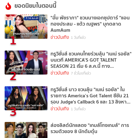
ยอดนิยมในตอนนี้
"อั้ม พัชราภา" ชวนนางเอกซุปตาร์ "แอน
ทองประสม - แต้ว ณฐพร" บุกตลาด
AumAum
1
ข่าวบันเทิง
1 วันที่แล้ว
ทรูวิชั่นส์ ชวนคนไทยร่วมลุ้น "เนเน่ รอยัล"
บนเวที AMERICA’S GOT TALENT
SEASON 21 เริ่ม 6 ส.ค.นี้ ทาง
2
TrueVisions NOW
ข่าวบันเทิง
7 ชั่วโมงที่แล้ว
ทรูวิชั่นส์ นาว ชวนลุ้น "เนเน่ รอยัล" ใน
รายการ America’s Got Talent ซีซัน 21
รอบ Judge's Callback 6 และ 13 สิงหาคม
3
นี้
ข่าวบันเทิง
1 วันที่แล้ว
ส่องลิสต์นักแสดง "เกมส์โกงเกมส์" การ
รวมตัวของ 8 นักต้มตุ๋น