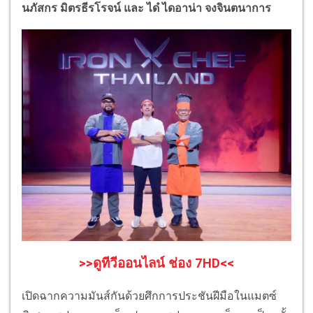
นภัสกร มิตรธีรโรจน์ และ ได๋ ไดอาน่า จงจินตนาการ
>>ดูทีวีออนไลน์ ช่อง 7HD<<
เปิดฉากความมันส์กันด้วยศึกการประชันฝีมือในแมตซ์