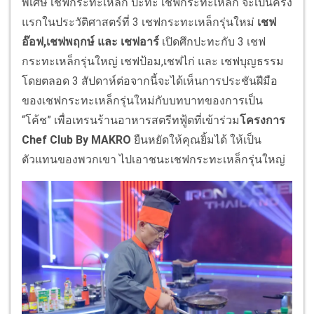
พิเศษ เชฟกระทะเหล็ก ปะทะ เชฟกระทะเหล็ก จะเป็นครั้ง
แรกในประวัติศาสตร์ที่ 3 เชฟกระทะเหล็กรุ่นใหม่
เชฟ
อ๊อฟ,เชฟพฤกษ์ และ เชฟอาร์
เปิดศึกปะทะกับ 3 เชฟ
กระทะเหล็กรุ่นใหญ่ เชฟป้อม,เชฟไก่ และ เชฟบุญธรรม
โดยตลอด 3 สัปดาห์ต่อจากนี้จะได้เห็นการประชันฝีมือ
ของเชฟกระทะเหล็กรุ่นใหม่กับบทบาทของการเป็น
“โค้ช” เพื่อเทรนร้านอาหารสตรีทฟู้ดที่เข้าร่วม
โครงการ
Chef Club By MAKRO
ยืนหยัดให้คุณยิ้มได้ ให้เป็น
ตัวแทนของพวกเขา ไปเอาชนะเชฟกระทะเหล็กรุ่นใหญ่