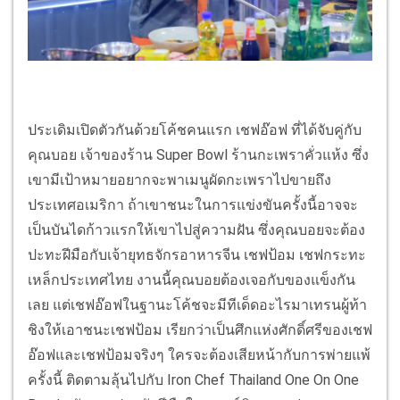
ประเดิมเปิดตัวกันด้วยโค้ชคนแรก เชฟอ๊อฟ ที่ได้จับคู่กับ
คุณบอย เจ้าของร้าน Super Bowl ร้านกะเพราคั่วแห้ง ซึ่ง
เขามีเป้าหมายอยากจะพาเมนูผัดกะเพราไปขายถึง
ประเทศอเมริกา ถ้าเขาชนะในการแข่งขันครั้งนี้อาจจะ
เป็นบันไดก้าวแรกให้เขาไปสู่ความฝัน ซึ่งคุณบอยจะต้อง
ปะทะฝีมือกับเจ้ายุทธจักรอาหารจีน เชฟป้อม เชฟกระทะ
เหล็กประเทศไทย งานนี้คุณบอยต้องเจอกับของแข็งกัน
เลย แต่เชฟอ๊อฟในฐานะโค้ชจะมีทีเด็ดอะไรมาเทรนผู้ท้า
ชิงให้เอาชนะเชฟป้อม เรียกว่าเป็นศึกแห่งศักดิ์ศรีของเชฟ
อ๊อฟและเชฟป้อมจริงๆ ใครจะต้องเสียหน้ากับการพ่ายแพ้
ครั้งนี้ ติดตามลุ้นไปกับ Iron Chef Thailand One On One