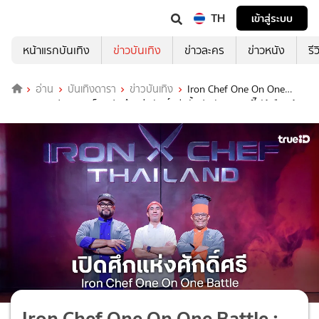
TH
เข้าสู่ระบบ
หน้าแรกบันเทิง
ข่าวบันเทิง
ข่าวละคร
ข่าวหนัง
รี
อ่าน
บันเทิงดารา
ข่าวบันเทิง
Iron Chef One On One
Battle : เชฟกระทะเหล็ก เปิดศึกแห่งศักดิ์ศรีครั้งประวัติศาสตร์ไฝว้เดือดข้าม
รุ่น
Iron Chef One On One Battle :