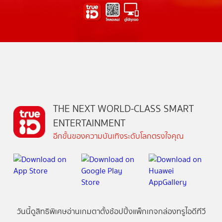
THE NEXT WORLD-CLASS SMART
ENTERTAINMENT
อีกขั้นของความบันเทิงระดับโลกตรงใจคุณ
วันนี้
ดู
สิทธิพิเศษ
อ่าน
เกม
ตาตั้ง
ช้อปปิ้ง
แพ็กเกจ
กล่องทรูไอดีทีวี