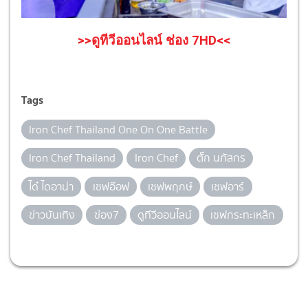
>>ดูทีวีออนไลน์ ช่อง 7HD<<
Tags
Iron Chef Thailand One On One Battle
Iron Chef Thailand
Iron Chef
ตั๊ก นภัสกร
ได๋ ไดอาน่า
เชฟอ๊อฟ
เชฟพฤกษ์
เชฟอาร์
ข่าวบันเทิง
ฃ่อง7
ดูทีวีออนไลน์
เชฟกระทะเหล็ก