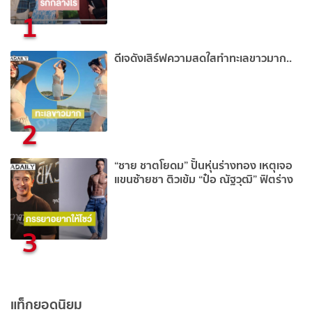
1
ดีเจดังเสิร์ฟความสดใสทำทะเลขาวมาก..
2
“ชาย ชาตโยดม” ปั้นหุ่นร่างทอง เหตุเจอ
แขนซ้ายชา ติวเข้ม “ป๋อ ณัฐวุฒิ” ฟิตร่าง
3
แท็กยอดนิยม