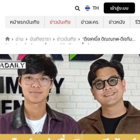
TH
เข้าสู่ระบบ
หน้าแรกบันเทิง
ข่าวบันเทิง
ข่าวละคร
ข่าวหนัง
รี
อ่าน
บันเทิงดารา
ข่าวบันเทิง
“ดีเจเคเบิ้ล ติณณภพ-ดีเจภีม
มัธยมจันทร์”พร้อมลุยสื่อวิทยุ-อีเว้นท์ของเอไทม์