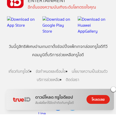
ENTERTAINMENT
อีกขั้นของความบันเทิงระดับโลกตรงใจคุณ
วันนี้
ดู
สิทธิพิเศษ
อ่าน
เกม
ตาตั้ง
ช้อปปิ้ง
แพ็กเกจ
กล่องทรูไอดีทีวี
คอมมูนิตี้
บริการช่วยเหลือทรูไอดี
เกี่ยวกับทรูไอดี
ข้อกำหนดและเงื่อนไข
นโยบายความเป็นส่วนตัว
บริการช่วยเหลือ
ติดต่อเรา
Follow us
ดาวน์โหลด ทรูไอดีแอป
โหลดเลย
สัมผัสโลกไร้ขีดจำกัดกับทรูไอดี
Copyright © True Digital Group Company Limited.