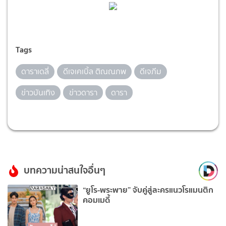
Tags
ดาราเดลี่
ดีเจเคเบิ้ล ติณณภพ
ดีเจภีม
ข่าวบันเทิง
ข่าวดารา
ดารา
บทความน่าสนใจอื่นๆ
“ยูโร-พระพาย” จับคู่สู่ละครแนวโรแมนติก
คอมเมดี้