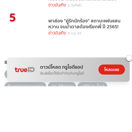
ข่าวบันเทิง
1 วันที่แล้ว
5
พาส่อง "คู่รักนักร้อง" สถานะแฟนแสน
หวาน จนน้ำตาลต้องเรียกพี่ ปี 2565!
ข่าวบันเทิง
8 ก.ย. 65
แท็กยอดนิยม
ดาวน์โหลด ทรูไอดีแอป
โหลดเลย
สัมผัสโลกไร้ขีดจำกัดกับทรูไอดี
ดารา
ข่าวบันเทิง
ข่าวดารา
ไอจีดารา
อินสตราแกรมดารา
ประวัติดารา
ดูทีวีออนไลน์
recommended
ดาราเดลี่
ข่าวบันเทิงวันนี้
10 ละคร-ซีรีส์ ยอดฮิต