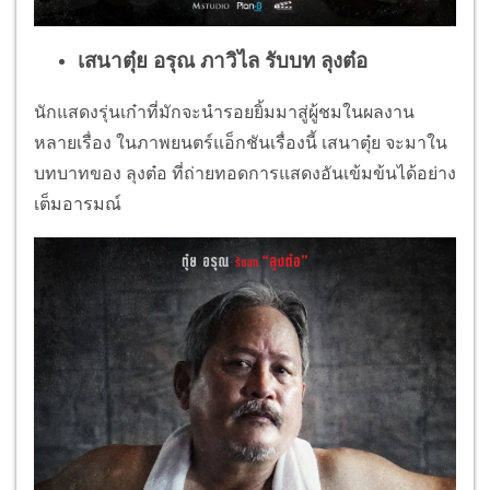
เสนาตุ๋ย อรุณ ภาวิไล รับบท ลุงต๋อ
นักแสดงรุ่นเก๋าที่มักจะนำรอยยิ้มมาสู่ผู้ชมในผลงาน
หลายเรื่อง ในภาพยนตร์แอ็กชันเรื่องนี้ เสนาตุ๋ย จะมาใน
บทบาทของ ลุงต๋อ ที่ถ่ายทอดการแสดงอันเข้มข้นได้อย่าง
เต็มอารมณ์