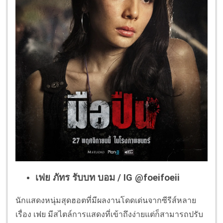
เฟย ภัทร รับบท บอม / IG @
foeifoeii
นักแสดงหนุ่มสุดฮอตที่มีผลงานโดดเด่นจากซีรีส์หลาย
เรื่อง เฟย มีสไตล์การแสดงที่เข้าถึงง่ายแต่ก็สามารถปรับ