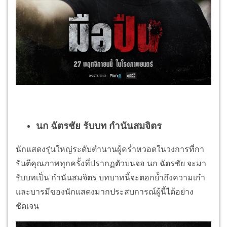
นก ฉัตรชัย รับบท กำนันสมจิตร
นักแสดงรุ่นใหญ่ระดับตำนานผู้คร่ำหวอดในวงการที่กา
รันตีคุณภาพทุกครั้งที่ปรากฏตัวบนจอ นก ฉัตรชัย จะมา
รับบทเป็น กำนันสมจิตร บทบาทนี้จะตอกย้ำถึงความเก๋า
และบารมีของนักแสดงมากประสบการณ์ผู้นี้ได้อย่าง
ชัดเจน