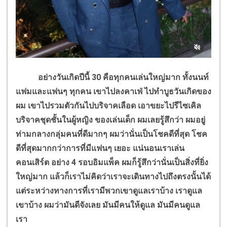
อย่างวันเกิดปีนี้ 30 คือทุกคนเล่นใหญ่มาก ทั้งนนท์
แฟมและแฟนๆ ทุกคน เขาไปลงคาเฟ่ ไปทำบูธวันเกิดของ
ผม เขาไปรวมตัวกันไปบริจาคเลือด เอาขยะไปรีไซเคิล
บริจาคชุดชั้นในผู้หญิง ของเล่นเด็ก ผมเลยรู้สึกว่า ผมอยู่
ท่ามกลางกลุ่มคนที่ดีมากๆ ผมว่านั่นเป็นโชคดีที่สุด โชค
ดีที่สุดมากกว่าการที่มีแฟนๆ เยอะ แน่นอนเราเล่น
คอนเสิร์ต อย่าง 4 รอบอิมแพ็ค ผมก็รู้สึกว่านั่นเป็นสิ่งที่ยิ่ง
ใหญ่มาก แล้วก็เราไม่คิดว่าเราจะเดินทางไปถึงตรงนั้นได้
แต่ระหว่างทางการที่เรามีพวกเขาดูแลเราบ้าง เราดูแล
เขาบ้าง ผมว่ามันดีจังเลย มันมีคนให้ดูแล มันมีคนดูแล
เรา