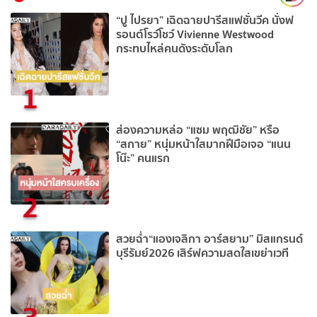
“ปู ไปรยา” เฉิดฉายปารีสแฟชั่นวีค นั่งฟ
รอนต์โรว์โชว์ Vivienne Westwood
กระทบไหล่คนดังระดับโลก
1
ส่องความหล่อ “แซม พฤฒิชัย” หรือ
“สกาย” หนุ่มหน้าใสมากฝีมือเจอ “แนน
โน๊ะ” คนแรก
2
สวยฉ่ำ“แองเจลิกา อาร์สยาม” มิสแกรนด์
บุรีรัมย์2026 เสิร์ฟความสดใสเขย่าเวที
3